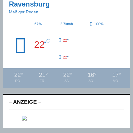
Ravensburg
Mäßiger Regen
67%
2.7km/h
100%
°
C
22
22
°
°
22
22
°
21
°
22
°
16
°
17
°
DO
FR
SA
SO
MO
– ANZEIGE –