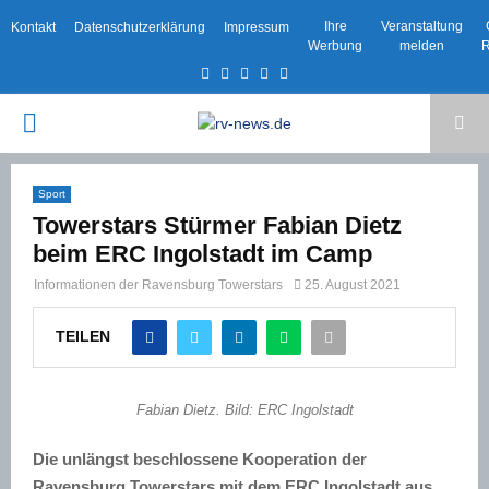
Ihre
Veranstaltung
Kontakt
Datenschutzerklärung
Impressum
Werbung
melden
R
Facebook
Twitter
Instagram
Email
Rss
PRIMARY
MENU
Sport
Towerstars Stürmer Fabian Dietz
beim ERC Ingolstadt im Camp
Informationen der Ravensburg Towerstars
25. August 2021
TEILEN
Fabian Dietz. Bild: ERC Ingolstadt
Die unlängst beschlossene Kooperation der
Ravensburg Towerstars mit dem ERC Ingolstadt aus