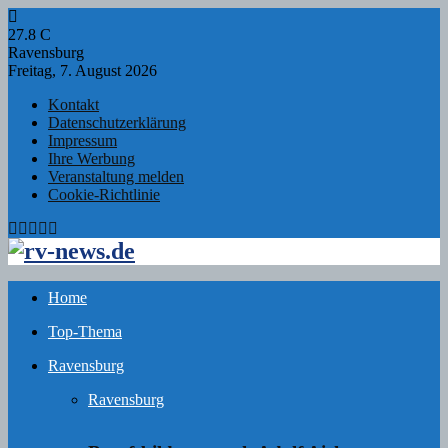
27.8
C
Ravensburg
Freitag, 7. August 2026
Kontakt
Datenschutzerklärung
Impressum
Ihre Werbung
Veranstaltung melden
Cookie-Richtlinie
Facebook
Twitter
Instagram
Email
Rss
Home
Top-Thema
Ravensburg
Ravensburg