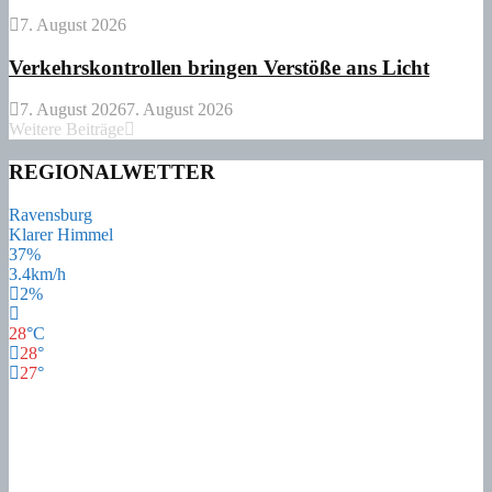
7. August 2026
Verkehrskontrollen bringen Verstöße ans Licht
7. August 2026
7. August 2026
Weitere Beiträge
REGIONALWETTER
Ravensburg
Klarer Himmel
37%
3.4km/h
2%
28
°
C
28
°
27
°
28
°
Fr
21
°
Sa
22
°
So