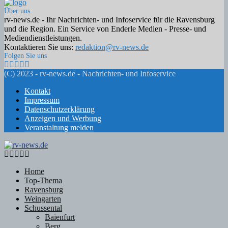
Über uns
rv-news.de - Ihr Nachrichten- und Infoservice für die Ravensburg
und die Region. Ein Service von Enderle Medien - Presse- und
Mediendienstleistungen.
Kontaktieren Sie uns:
redaktion@rv-news.de
Folgen Sie uns
Facebook
Twitter
Instagram
Email
Rss
(C) 2023 - rv-news.de - Nachrichten- und Infoservice
Kontakt
Impressum
Datenschutzerklärung
Anzeigen und Werbung
Veranstaltung melden
Facebook
Twitter
Instagram
Email
Rss
Home
Top-Thema
Ravensburg
Weingarten
Schussental
Baienfurt
Berg