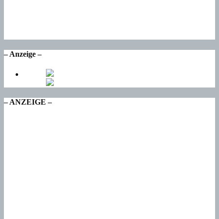
17
°
Mo
17
°
Di
– Anzeige –
– ANZEIGE –