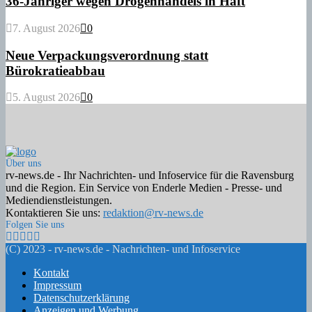
36-Jähriger wegen Drogenhandels in Haft
7. August 2026
0
Neue Verpackungsverordnung statt
Bürokratieabbau
5. August 2026
0
Über uns
rv-news.de - Ihr Nachrichten- und Infoservice für die Ravensburg
und die Region. Ein Service von Enderle Medien - Presse- und
Mediendienstleistungen.
Kontaktieren Sie uns:
redaktion@rv-news.de
Folgen Sie uns
Facebook
Twitter
Instagram
Email
Rss
(C) 2023 - rv-news.de - Nachrichten- und Infoservice
Kontakt
Impressum
Datenschutzerklärung
Anzeigen und Werbung