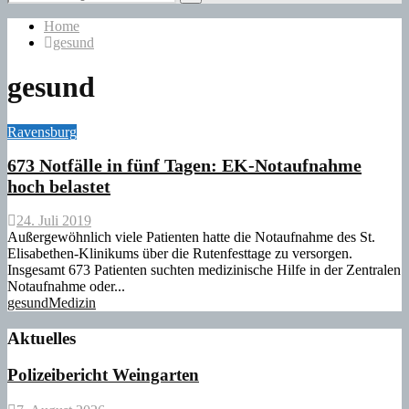
for:
Search
Home
gesund
gesund
Ravensburg
673 Notfälle in fünf Tagen: EK-Notaufnahme
hoch belastet
24. Juli 2019
Außergewöhnlich viele Patienten hatte die Notaufnahme des St.
Elisabethen-Klinikums über die Rutenfesttage zu versorgen.
Insgesamt 673 Patienten suchten medizinische Hilfe in der Zentralen
Notaufnahme oder...
gesund
Medizin
Aktuelles
Polizeibericht Weingarten