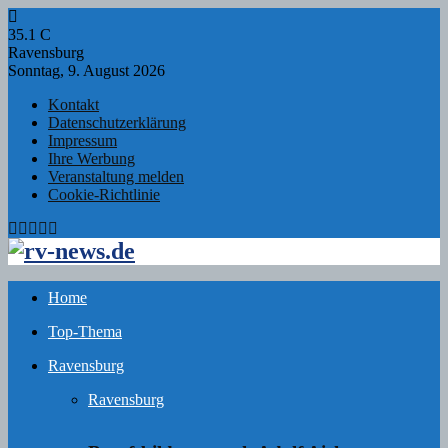
35.1
C
Ravensburg
Sonntag, 9. August 2026
Kontakt
Datenschutzerklärung
Impressum
Ihre Werbung
Veranstaltung melden
Cookie-Richtlinie
Facebook
Twitter
Instagram
Email
Rss
Home
Top-Thema
Ravensburg
Ravensburg