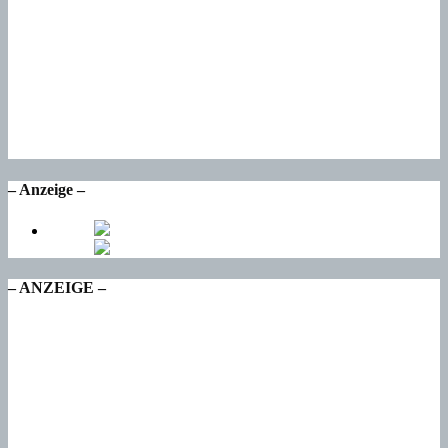
So
20
°
Mo
22
°
Di
18
°
Mi
17
°
Do
– Anzeige –
– ANZEIGE –