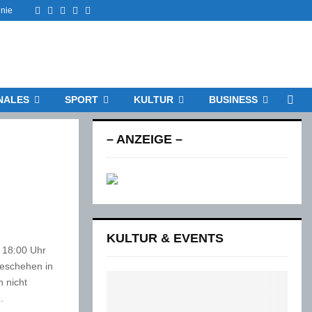
Facebook
Twitter
Instagram
Email
Rss
inie
NALES
SPORT
KULTUR
BUSINESS
– ANZEIGE –
KULTUR & EVENTS
18:00 Uhr
eschehen in
 nicht
.