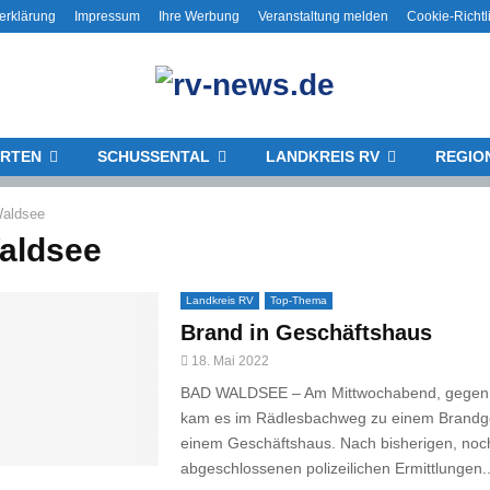
erklärung
Impressum
Ihre Werbung
Veranstaltung melden
Cookie-Richtl
RTEN
SCHUSSENTAL
LANDKREIS RV
REGIO
aldsee
aldsee
Landkreis RV
Top-Thema
Brand in Geschäftshaus
18. Mai 2022
BAD WALDSEE – Am Mittwochabend, gegen 
kam es im Rädlesbachweg zu einem Brandg
einem Geschäftshaus. Nach bisherigen, noch
abgeschlossenen polizeilichen Ermittlungen..