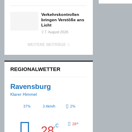
Verkehrskontrollen
bringen Verstöße ans
Licht
7. August 2026
WEITERE BEITRÄGE
REGIONALWETTER
Ravensburg
Klarer Himmel
37%
3.4km/h
2%
°
28
C
28
°