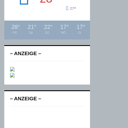
°
27
28
°
21
°
22
°
17
°
17
°
FR
SA
SO
MO
DI
– ANZEIGE –
– ANZEIGE –