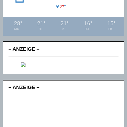
°
27
28
°
21
°
21
°
16
°
15
°
MO
DI
MI
DO
FR
– ANZEIGE –
– ANZEIGE –