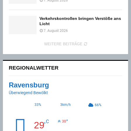
7. August 2026
Verkehrskontrollen bringen Verstöße ans
Licht
7. August 2026
WEITERE BEITRÄGE
REGIONALWETTER
Ravensburg
Überwiegend Bewölkt
33%
3km/h
66%
°
C
30
29
°