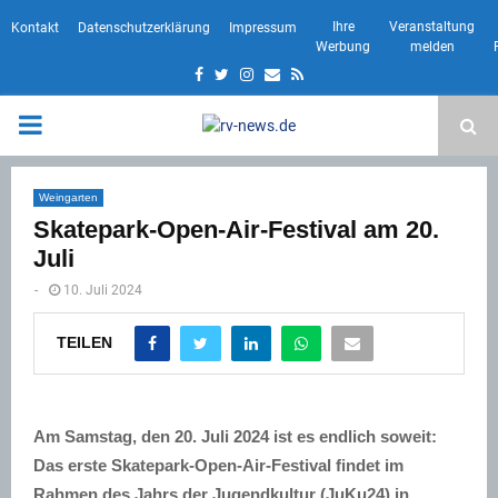
Ihre
Veranstaltung
Kontakt
Datenschutzerklärung
Impressum
Werbung
melden
Facebook
Twitter
Instagram
Email
Rss
PRIMARY
MENU
Weingarten
Skatepark-Open-Air-Festival am 20.
Juli
-
10. Juli 2024
TEILEN
Am Samstag, den 20. Juli 2024 ist es endlich soweit:
Das erste Skatepark-Open-Air-Festival findet im
Rahmen des Jahrs der Jugendkultur (JuKu24) in