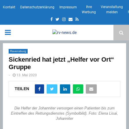
Ihre
Veranstaltung
Kontakt
Datenschutzerklärung
Impressum
Werbung
melden
Facebook
Twitter
Instagram
Email
Rss
PRIMARY
MENU
Ravensburg
Sickenried hat jetzt „Helfer vor Ort“
Gruppe
-
13. Mai 2020
TEILEN
Die Helfer der Johanniter versorgen einen Patienten bis zum
Eintreffen des Rettungsdienstes (Symbolbild). Foto: Elena Lisai,
Johanniter