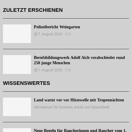
ZULETZT ERSCHIENEN
Polizeibericht Weingarten
7. August 2026
0
Berufsbildungswerk Adolf Aich verabschiedet rund
250 junge Menschen
7. August 2026
0
WISSENSWERTES
Land warnt vor vor Hitzewelle mit Tropennächten
Ministerium für Soziales, Arbeit und Gesundheit
Neue Regeln für Raucherinnen und Raucher vom 1.