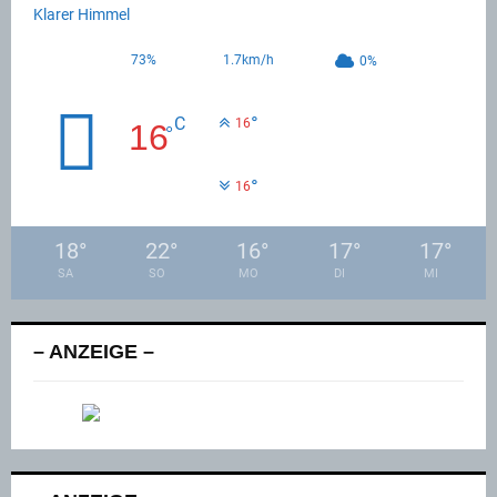
Klarer Himmel
73%
1.7km/h
0%
°
C
16
16
°
°
16
18
°
22
°
16
°
17
°
17
°
SA
SO
MO
DI
MI
– ANZEIGE –