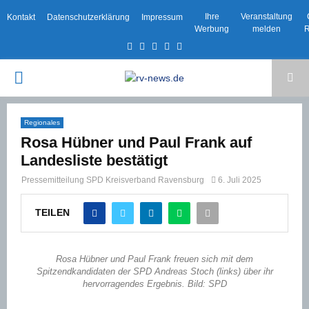
Ihre
Veranstaltung
Kontakt
Datenschutzerklärung
Impressum
Werbung
melden
R
Facebook
Twitter
Instagram
Email
Rss
PRIMARY
MENU
Regionales
Rosa Hübner und Paul Frank auf
Landesliste bestätigt
Pressemitteilung SPD Kreisverband Ravensburg
6. Juli 2025
TEILEN
Rosa Hübner und Paul Frank freuen sich mit dem
Spitzendkandidaten der SPD Andreas Stoch (links) über ihr
hervorragendes Ergebnis. Bild: SPD