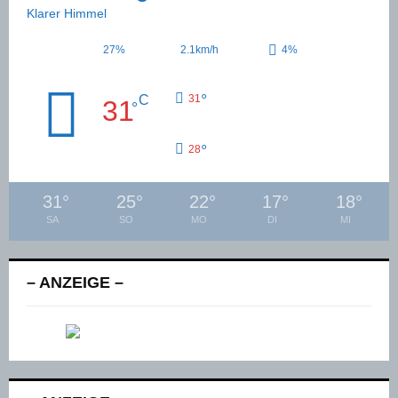
Klarer Himmel
27%
2.1km/h
4%
°
C
31
31
°
°
28
31
°
25
°
22
°
17
°
18
°
SA
SO
MO
DI
MI
– ANZEIGE –