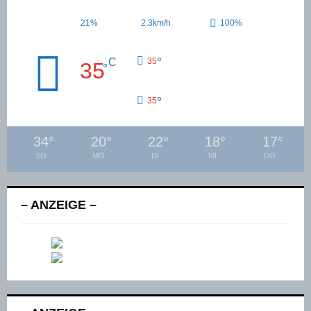
21%
2.3km/h
100%
°
C
35
35
°
°
35
34
°
20
°
22
°
18
°
17
°
SO
MO
DI
MI
DO
– ANZEIGE –