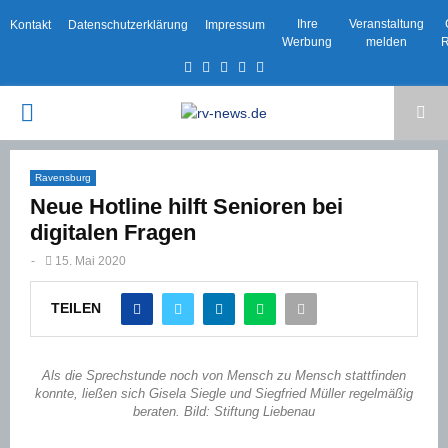
Ihre
Veranstaltung
Kontakt
Datenschutzerklärung
Impressum
Werbung
melden
R
Facebook
Twitter
Instagram
Email
Rss
PRIMARY
MENU
Ravensburg
Neue Hotline hilft Senioren bei
digitalen Fragen
-
15. Mai 2020
TEILEN
Als die Sprechstunde noch von Mensch zu Mensch stattfinden
konnte, ließen sich Gisela Siegle und Siegfried Müller regelmäßig
beraten. Bild: Stiftung Liebenau