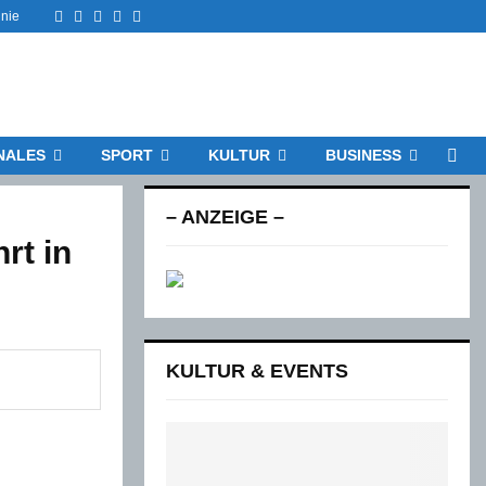
Facebook
Twitter
Instagram
Email
Rss
inie
NALES
SPORT
KULTUR
BUSINESS
– ANZEIGE –
rt in
KULTUR & EVENTS