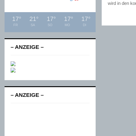
wird in den k
17
°
21
°
17
°
17
°
17
°
FR
SA
SO
MO
DI
– ANZEIGE –
– ANZEIGE –