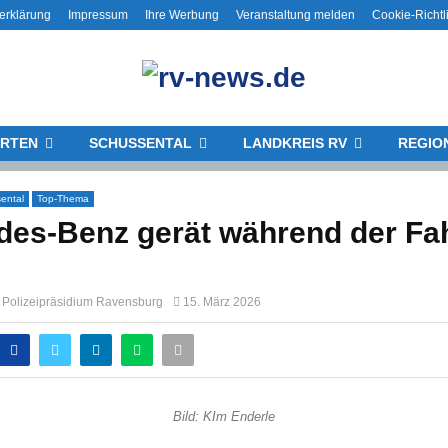
erklärung
Impressum
Ihre Werbung
Veranstaltung melden
Cookie-Richtl
RTEN
SCHUSSENTAL
LANDKREIS RV
REGIO
ental
Top-Thema
es-Benz gerät während der Fah
g Polizeipräsidium Ravensburg
15. März 2026
Bild: KIm Enderle