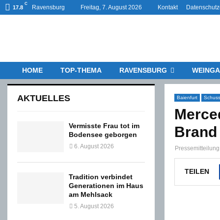
C
Ravensburg
Freitag, 7. August 2026
Kontakt
Datenschutz
17.8
HOME
TOP-THEMA
RAVENSBURG
WEINGA
AKTUELLES
Baienfurt
Schuss
Merced
Vermisste Frau tot im
Brand
Bodensee geborgen
6. August 2026
Pressemitteilun
TEILEN
Tradition verbindet
Generationen im Haus
am Mehlsack
5. August 2026