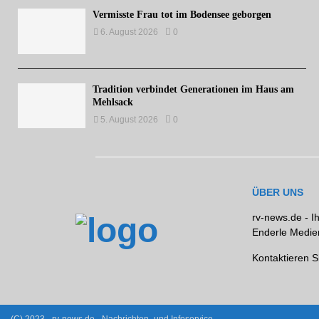
Vermisste Frau tot im Bodensee geborgen
6. August 2026
0
Tradition verbindet Generationen im Haus am
Mehlsack
5. August 2026
0
ÜBER UNS
rv-news.de - I
Enderle Medien
Kontaktieren S
(C) 2023 - rv-news.de - Nachrichten- und Infoservice