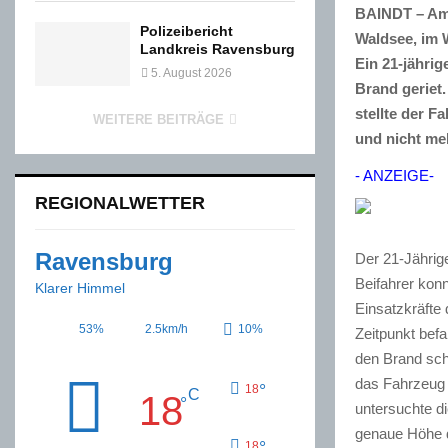
BAINDT – Am 
Polizeibericht
Waldsee, im 
Landkreis Ravensburg
Ein 21-jährig
5. August 2026
Brand geriet
stellte der 
WEITERE BEITRÄGE
und nicht meh
- ANZEIGE-
REGIONALWETTER
Ravensburg
Der 21-Jährige
Beifahrer konn
Klarer Himmel
Einsatzkräfte
53%
2.5km/h
10%
Zeitpunkt bef
den Brand sch
das Fahrzeug 
°
18
C
18
°
untersuchte d
genaue Höhe d
°
18