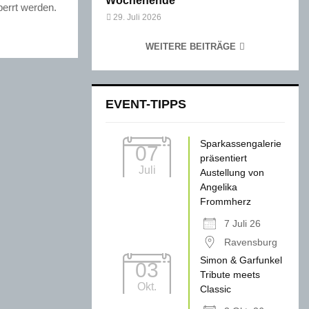
Wochenende
perrt werden.
29. Juli 2026
WEITERE BEITRÄGE
EVENT-TIPPS
Sparkassengalerie
07
präsentiert
Juli
Austellung von
Angelika
Frommherz
7 Juli 26
Ravensburg
Simon & Garfunkel
03
Tribute meets
Okt.
Classic