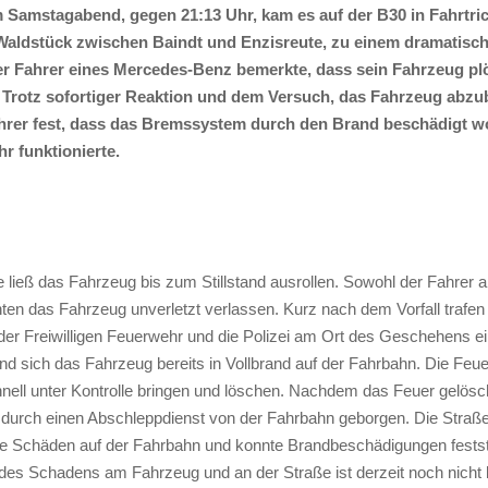
Samstagabend, gegen 21:13 Uhr, kam es auf der B30 in Fahrtri
Waldstück zwischen Baindt und Enzisreute, zu einem dramatische
er Fahrer eines Mercedes-Benz bemerkte, dass sein Fahrzeug plö
. Trotz sofortiger Reaktion und dem Versuch, das Fahrzeug abz
Fahrer fest, dass das Bremssystem durch den Brand beschädigt 
r funktionierte.
 ließ das Fahrzeug bis zum Stillstand ausrollen. Sowohl der Fahrer a
ten das Fahrzeug unverletzt verlassen. Kurz nach dem Vorfall trafen
 der Freiwilligen Feuerwehr und die Polizei am Ort des Geschehens e
and sich das Fahrzeug bereits in Vollbrand auf der Fahrbahn. Die Feu
nell unter Kontrolle bringen und löschen. Nachdem das Feuer gelösc
durch einen Abschleppdienst von der Fahrbahn geborgen. Die Straß
ie Schäden auf der Fahrbahn und konnte Brandbeschädigungen festst
es Schadens am Fahrzeug und an der Straße ist derzeit noch nicht