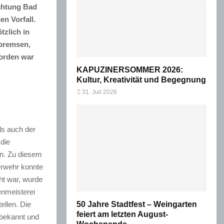
chtung Bad
n Vorfall.
tzlich in
ubremsen,
worden war
KAPUZINERSOMMER 2026:
Kultur, Kreativität und Begegnung
31. Juli 2026
ls auch der
 die
in. Zu diesem
erwehr konnte
ht war, wurde
enmeisterei
ellen. Die
50 Jahre Stadtfest – Weingarten
feiert am letzten August-
 bekannt und