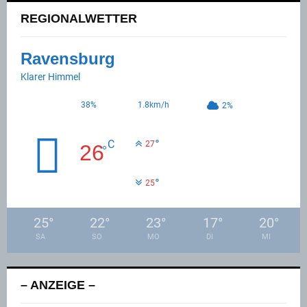
REGIONALWETTER
Ravensburg
Klarer Himmel
38%
1.8km/h
2%
°
C
27
26
°
°
25
25
°
22
°
23
°
17
°
20
°
SA
SO
MO
DI
MI
– ANZEIGE –