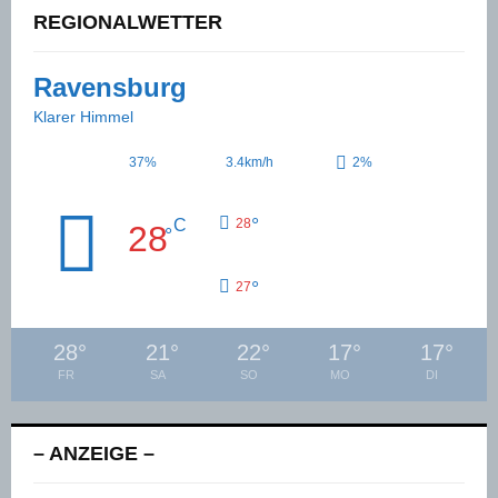
REGIONALWETTER
Ravensburg
Klarer Himmel
37%
3.4km/h
2%
°
C
28
28
°
°
27
28
°
21
°
22
°
17
°
17
°
FR
SA
SO
MO
DI
– ANZEIGE –