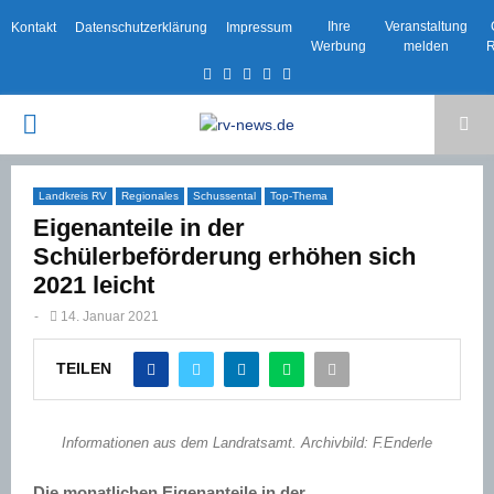
Ihre
Veranstaltung
Kontakt
Datenschutzerklärung
Impressum
Werbung
melden
R
Facebook
Twitter
Instagram
Email
Rss
PRIMARY
MENU
Landkreis RV
Regionales
Schussental
Top-Thema
Eigenanteile in der
Schülerbeförderung erhöhen sich
2021 leicht
-
14. Januar 2021
TEILEN
Informationen aus dem Landratsamt. Archivbild: F.Enderle
Die monatlichen Eigenanteile in der