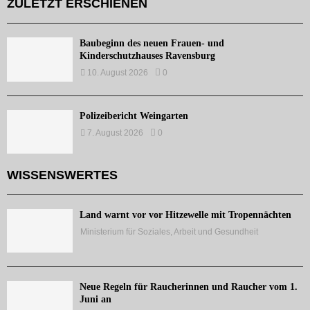
ZULETZT ERSCHIENEN
Baubeginn des neuen Frauen- und
Kinderschutzhauses Ravensburg
10. August 2026
0
Polizeibericht Weingarten
7. August 2026
0
WISSENSWERTES
Land warnt vor vor Hitzewelle mit Tropennächten
Ministerium für Soziales, Arbeit und Gesundheit
Neue Regeln für Raucherinnen und Raucher vom 1.
Juni an