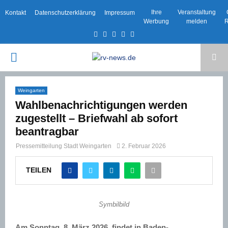
Ihre
Veranstaltung
Kontakt
Datenschutzerklärung
Impressum
Werbung
melden
R
Facebook
Twitter
Instagram
Email
Rss
PRIMARY
MENU
Weingarten
Wahlbenachrichtigungen werden
zugestellt – Briefwahl ab sofort
beantragbar
Pressemitteilung Stadt Weingarten
2. Februar 2026
TEILEN
Symbilbild
Am Sonntag, 8. März 2026, findet in Baden-