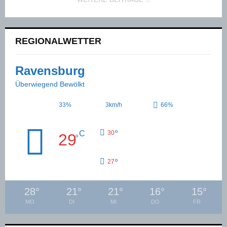
REGIONALWETTER
Ravensburg
Überwiegend Bewölkt
33%
3km/h
66%
°
C
30
29
°
°
27
28
°
21
°
21
°
16
°
15
°
MO
DI
MI
DO
FR