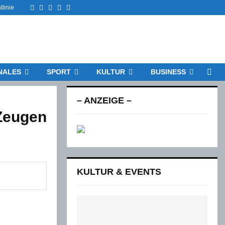
Facebook
Twitter
Instagram
Email
Rss
tlinie
NALES
SPORT
KULTUR
BUSINESS
– ANZEIGE –
 Zeugen
KULTUR & EVENTS