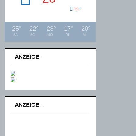
°
25
25
°
22
°
23
°
17
°
20
°
SA
SO
MO
DI
MI
– ANZEIGE –
– ANZEIGE –