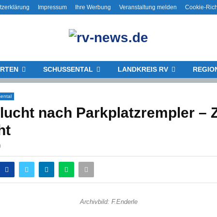
tzerklärung
Impressum
Ihre Werbung
Veranstaltung melden
Cookie-Rich
RTEN
SCHUSSENTAL
LANDKREIS RV
REGIO
ental
flucht nach Parkplatzrempler –
ht
0
Archivbild: F.Enderle