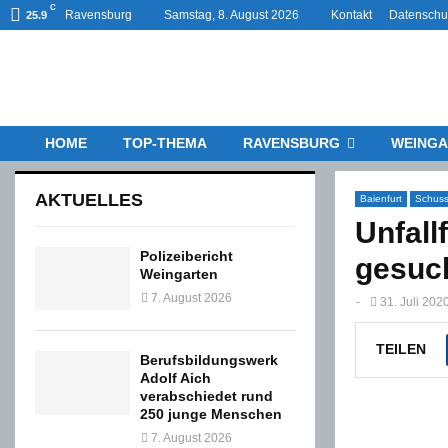
C
Ravensburg
Samstag, 8. August 2026
Kontakt
Datenschu
25.9
HOME
TOP-THEMA
RAVENSBURG
WEINGA
AKTUELLES
Baienfurt
Schuss
Unfall
Polizeibericht
gesuc
Weingarten
7. August 2026
-
31. Juli 202
TEILEN
Berufsbildungswerk
Adolf Aich
verabschiedet rund
250 junge Menschen
7. August 2026