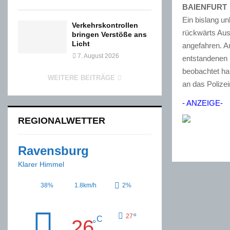
BAIENFURT
Ein bislang u
Verkehrskontrollen
rückwärts Aus
bringen Verstöße ans
Licht
angefahren. An
7. August 2026
entstandenen 
beobachtet ha
WEITERE BEITRÄGE
an das Polize
- ANZEIGE-
REGIONALWETTER
Ravensburg
Klarer Himmel
38%
1.8km/h
2%
°
27
C
26
°