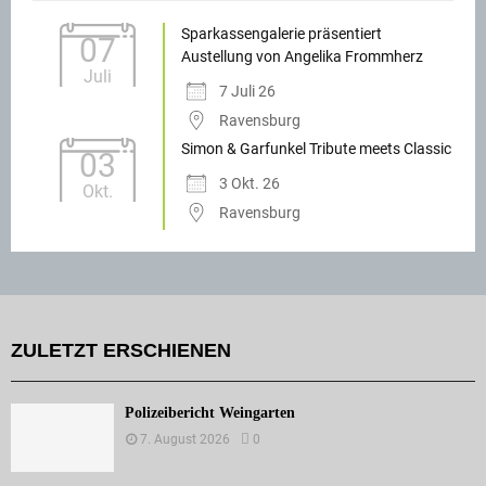
Sparkassengalerie präsentiert
07
Austellung von Angelika Frommherz
Juli
7 Juli 26
Ravensburg
Simon & Garfunkel Tribute meets Classic
03
3 Okt. 26
Okt.
Ravensburg
ZULETZT ERSCHIENEN
Polizeibericht Weingarten
7. August 2026
0