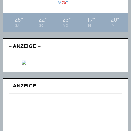
°
25
25
°
22
°
23
°
17
°
20
°
SA
SO
MO
DI
MI
– ANZEIGE –
– ANZEIGE –