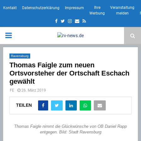
Ihre
Veranstaltung
Kontakt
Datenschutzerklärung
Impressum
Werbung
melden
Facebook
Twitter
Instagram
Email
Rss
PRIMARY
MENU
Ravensburg
Thomas Faigle zum neuen
Ortsvorsteher der Ortschaft Eschach
gewählt
FE
26. März 2019
TEILEN
Thomas Faigle nimmt die Glückwünsche von OB Daniel Rapp
entgegen. Bild: Stadt Ravensburg