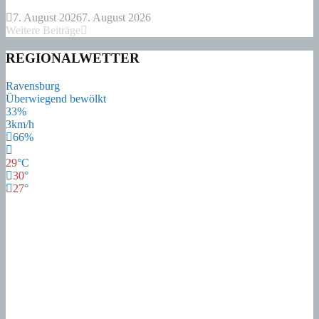
7. August 2026
7. August 2026
Weitere Beiträge
REGIONALWETTER
Ravensburg
Überwiegend bewölkt
33%
3km/h
66%
29
°
C
30
°
27
°
28
°
Mo
21
°
Di
21
°
Mi
16
°
Do
15
°
Fr