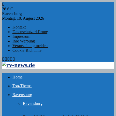
28.6
C
Ravensburg
Montag, 10. August 2026
Kontakt
Datenschutzerklärung
Impressum
Ihre Werbung
Veranstaltung melden
Cookie-Richtlinie
Facebook
Twitter
Instagram
Email
Rss
Home
Top-Thema
Ravensburg
Ravensburg