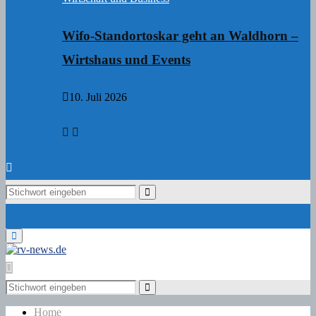
Wifo-Standortoskar geht an Waldhorn –
Wirtshaus und Events
10. Juli 2026
Search
Search
for:
Primary
Menu
Search
for:
Search
Home