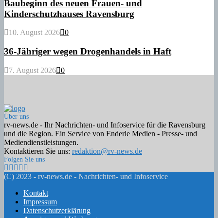
Baubeginn des neuen Frauen- und
Kinderschutzhauses Ravensburg
10. August 2026
0
36-Jähriger wegen Drogenhandels in Haft
7. August 2026
0
Über uns
rv-news.de - Ihr Nachrichten- und Infoservice für die Ravensburg
und die Region. Ein Service von Enderle Medien - Presse- und
Mediendienstleistungen.
Kontaktieren Sie uns:
redaktion@rv-news.de
Folgen Sie uns
Facebook
Twitter
Instagram
Email
Rss
(C) 2023 - rv-news.de - Nachrichten- und Infoservice
Kontakt
Impressum
Datenschutzerklärung