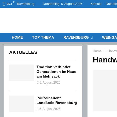
C
Ravensburg
Donnerstag, 6. August 2026
Kontakt
Datensc
25.1
HOME
TOP-THEMA
RAVENSBURG
WEINGA
Home
Hand
AKTUELLES
Handw
Tradition verbindet
Generationen im Haus
am Mehlsack
5. August 2026
Polizeibericht
Landkreis Ravensburg
5. August 2026