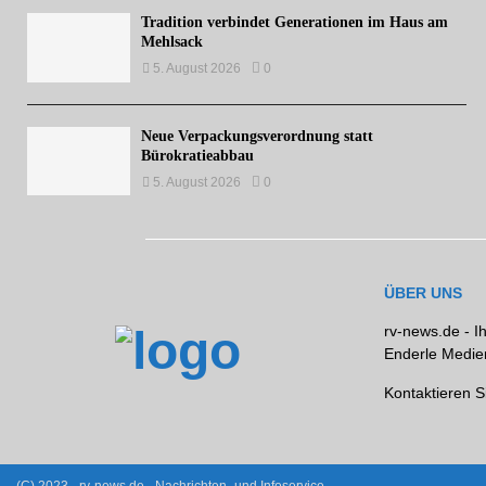
Tradition verbindet Generationen im Haus am
Mehlsack
5. August 2026
0
Neue Verpackungsverordnung statt
Bürokratieabbau
5. August 2026
0
ÜBER UNS
rv-news.de - I
Enderle Medien
Kontaktieren S
(C) 2023 - rv-news.de - Nachrichten- und Infoservice