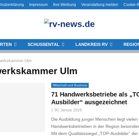
hutzerklärung
Impressum
Ihre Werbung
Veranstaltung melden
Cookie-Ri
RTEN
SCHUSSENTAL
LANDKREIS RV
REGIO
werkskammer Ulm
erkskammer Ulm
Wirtschaft und Business
71 Handwerksbetriebe als „T
Ausbilder“ ausgezeichnet
30. Januar 2026
Die Ausbildung junger Menschen liegt vielen
Handwerksbetrieben in der Region besonde
Mit dem Qualitätssiegel „TOP-Ausbilder“ der