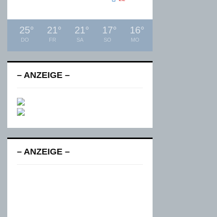
25
°
21
°
21
°
17
°
16
°
DO
FR
SA
SO
MO
– ANZEIGE –
– ANZEIGE –