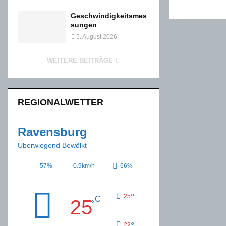
Geschwindigkeitsmes
sungen
5. August 2026
WEITERE BEITRÄGE
REGIONALWETTER
Ravensburg
Überwiegend Bewölkt
57%
0.9km/h
66%
°
25
C
25
°
°
22