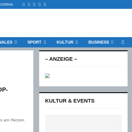
Facebook
Twitter
Instagram
Email
Rss
chtlinie
NALES
SPORT
KULTUR
BUSINESS
– ANZEIGE –
OP-
KULTUR & EVENTS
rs am Herzen.