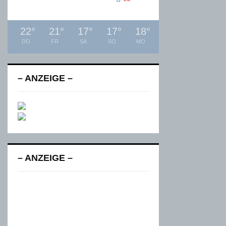
22
°
21
°
17
°
17
°
18
°
DO
FR
SA
SO
MO
– ANZEIGE –
– ANZEIGE –