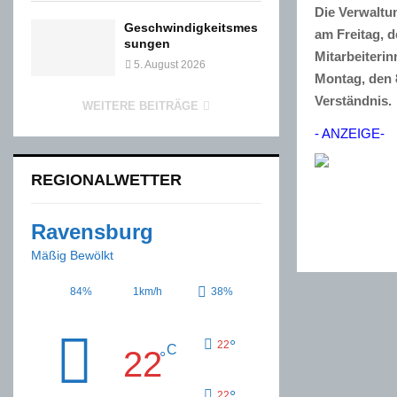
Die Verwaltu
Geschwindigkeitsmes
am Freitag, 
sungen
Mitarbeiteri
5. August 2026
Montag, den 
Verständnis.
WEITERE BEITRÄGE
- ANZEIGE-
REGIONALWETTER
Ravensburg
Mäßig Bewölkt
84%
1km/h
38%
°
22
C
22
°
°
22