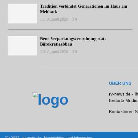
Tradition verbindet Generationen im Haus am
Mehlsack
5. August 2026
0
Neue Verpackungsverordnung statt
Bürokratieabbau
5. August 2026
0
ÜBER UNS
rv-news.de - I
Enderle Medien
Kontaktieren S
(C) 2023 - rv-news.de - Nachrichten- und Infoservice