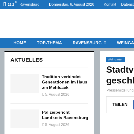
C
Ravensburg
Donnerstag, 6. August 2026
Kontakt
Datensc
22.2
HOME
TOP-THEMA
RAVENSBURG
WEINGA
AKTUELLES
Weingarten
Stadtv
Tradition verbindet
gesch
Generationen im Haus
am Mehlsack
Pressemitteilung
5. August 2026
TEILEN
Polizeibericht
Landkreis Ravensburg
5. August 2026