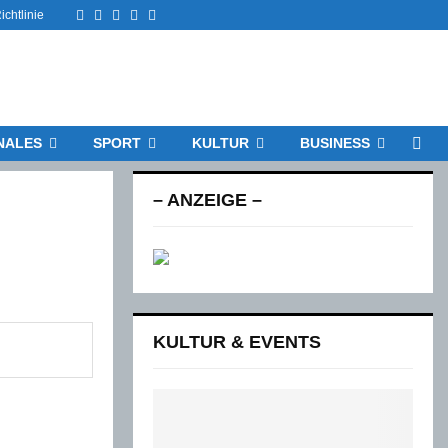
Facebook
Twitter
Instagram
Email
Rss
chtlinie
NALES
SPORT
KULTUR
BUSINESS
– ANZEIGE –
KULTUR & EVENTS