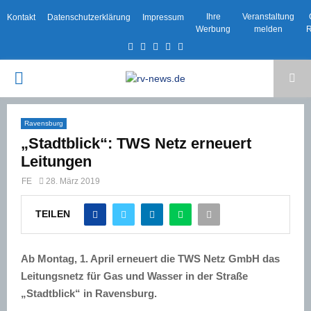
Ihre
Veranstaltung
Kontakt
Datenschutzerklärung
Impressum
Werbung
melden
R
Facebook
Twitter
Instagram
Email
Rss
PRIMARY
MENU
Ravensburg
„Stadtblick“: TWS Netz erneuert
Leitungen
FE
28. März 2019
TEILEN
Ab Montag, 1. April erneuert die TWS Netz GmbH das
Leitungsnetz für Gas und Wasser in der Straße
„Stadtblick“ in Ravensburg.