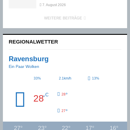
7. August 2026
WEITERE BEITRÄGE
REGIONALWETTER
Ravensburg
Ein Paar Wolken
33%
2.1km/h
13%
°
C
28
28
°
°
27
27
°
23
°
22
°
17
°
16
°