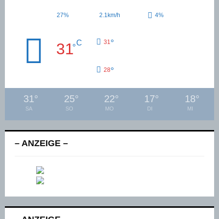
27%
2.1km/h
4%
°
C
31
31
°
°
28
31
°
25
°
22
°
17
°
18
°
SA
SO
MO
DI
MI
– ANZEIGE –