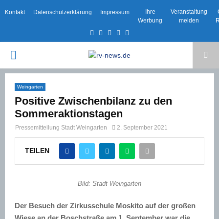
Ihre
Veranstaltung
Kontakt
Datenschutzerklärung
Impressum
Werbung
melden
R
Facebook
Twitter
Instagram
Email
Rss
PRIMARY
MENU
Weingarten
Positive Zwischenbilanz zu den
Sommeraktionstagen
Pressemitteilung Stadt Weingarten
2. September 2021
TEILEN
Bild: Stadt Weingarten
Der Besuch der Zirkusschule Moskito auf der großen
Wiese an der Boschstraße am 1. September war die