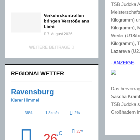
TSB Judoka Ar
Meisterschaft
Verkehrskontrollen
Kilogramm) un
bringen Verstöße ans
Licht
Kilogramm), M
7. August 2026
Weiler (U18/bi
Kilogramm), T
WEITERE BEITRÄGE
Lazareva (U21
- ANZEIGE-
REGIONALWETTER
Das hervorrag
Ravensburg
Sascha Kramli
Klarer Himmel
TSB Judoka si
Großhadern in 
38%
1.8km/h
2%
°
27
C
26
°