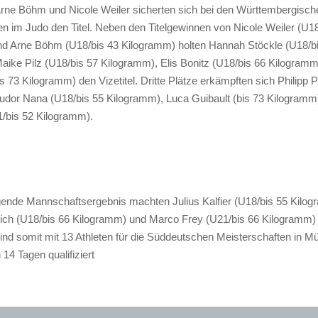
ne Böhm und Nicole Weiler sicherten sich bei den Württembergisch
en im Judo den Titel. Neben den Titelgewinnen von Nicole Weiler (U18
d Arne Böhm (U18/bis 43 Kilogramm) holten Hannah Stöckle (U18/b
aike Pilz (U18/bis 57 Kilogramm), Elis Bonitz (U18/bis 66 Kilogram
s 73 Kilogramm) den Vizetitel. Dritte Plätze erkämpften sich Philipp P
udor Nana (U18/bis 55 Kilogramm), Luca Guibault (bis 73 Kilogramm)
/bis 52 Kilogramm).
ende Mannschaftsergebnis machten Julius Kalfier (U18/bis 55 Kilog
ch (U18/bis 66 Kilogramm) und Marco Frey (U21/bis 66 Kilogramm) p
nd somit mit 13 Athleten für die Süddeutschen Meisterschaften in 
14 Tagen qualifiziert