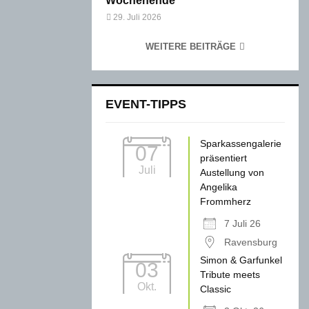
Wochenende
29. Juli 2026
WEITERE BEITRÄGE
EVENT-TIPPS
Sparkassengalerie
07
präsentiert
Juli
Austellung von
Angelika
Frommherz
7 Juli 26
Ravensburg
Simon & Garfunkel
03
Tribute meets
Okt.
Classic