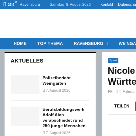
C
Ravensburg
Samstag, 8. August 2026
Kontakt
Datenschu
25.9
HOME
TOP-THEMA
RAVENSBURG
WEINGA
AKTUELLES
Sport
Nicole
Polizeibericht
Württ
Weingarten
7. August 2026
FE
4. Februa
TEILEN
Berufsbildungswerk
Adolf Aich
verabschiedet rund
250 junge Menschen
7. August 2026