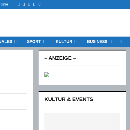
Facebook
Twitter
Instagram
Email
Rss
tlinie
NALES
SPORT
KULTUR
BUSINESS
– ANZEIGE –
KULTUR & EVENTS