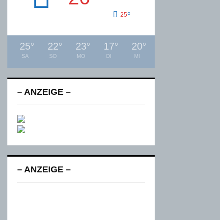
°
25
25
°
22
°
23
°
17
°
20
°
SA
SO
MO
DI
MI
– ANZEIGE –
– ANZEIGE –