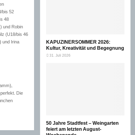
en
/bis 52
is 48
m) und Robin
ilz (U18/bis 46
 und Irina
KAPUZINERSOMMER 2026:
Kultur, Kreativität und Begegnung
31. Juli 2026
ramm),
erfekt. Die
München
50 Jahre Stadtfest – Weingarten
feiert am letzten August-