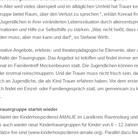
 Alter wird vieles überspielt und im alltäglichen Umfeld hat Trauer ke
ruppe bietet Raum, über den Verlust zu sprechen “, erklärt Konrad 
ie Jugendlichen in ihrer veränderten Lebenssituation durch altersents
rmationen und Hilfe zur Selbsthilfe zu stärken. „Was nicht heißt, dass
eden muss, aber man kann und darf“, so Stefanie Wirth.
eative Angebote, erlebnis- und theaterpädagogische Elemente, aber au
halte der Trauergruppe. Das Angebot ist teiloffen und findet immer a
at im Familientreff Meckenbeuren statt. Die Jugendlichen können r
der erstmal reinschnuppern. Und die Trauer muss nicht frisch sein, d
uch an Jugendliche, die als Kind Trauer erfahren haben. Vor dem erst
 findet ein Einzel- oder Familiengespräch statt, um gemeinsam zu k
.
rauergruppe startet wieder
ietet der Kinderhospizdienst AMALIE im Landkreis Ravensburg und
 auch wieder neue Kindertrauergruppen für Kinder von 6 – 12 Jahren
lätze frei sind (www.kinderhospizdienst-amalie.org). Parallel dazu find