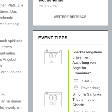
Wochenende
inen Platz. Die
29. Juli 2026
Krämer. Das
WEITERE BEITRÄGE
prechende
 man ständig
EVENT-TIPPS
ch spirituelle
m ersten
Sparkassengalerie
egelmäßig
07
präsentiert
as Angebot
Juli
Austellung von
en
Angelika
lären, ob das
Frommherz
7 Juli 26
Ravensburg
Simon & Garfunkel
 im
03
Tribute meets
 an, in denen
Okt.
Classic
et jeweils ein