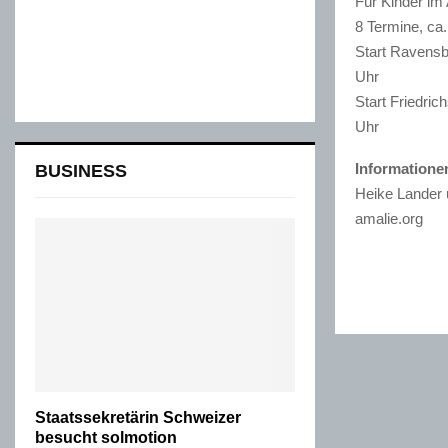
Für Kinder im 
8 Termine, ca
Start Ravensb
Uhr
Start Friedri
Uhr
Information
BUSINESS
Heike Lander 
amalie.org
Staatssekretärin Schweizer
besucht solmotion