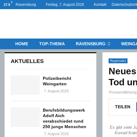
C
Ravensburg
Freitag, 7. August 2026
Kontakt
Datenschutzer
27.9
HOME
TOP-THEMA
RAVENSBURG
WEING
AKTUELLES
Regionales
Neues
Polizeibericht
Tod un
Weingarten
7. August 2026
Pressemitteilung
TEILEN
Berufsbildungswerk
Adolf Aich
verabschiedet rund
250 junge Menschen
Es gibt viele J
Konrad Kräme
7. August 2026