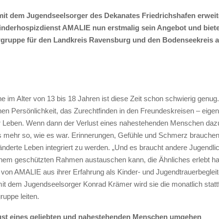
t dem Jugendseelsorger des Dekanates Friedrichshafen erweite
nderhospizdienst AMALIE nun erstmalig sein Angebot und biete
gruppe für den Landkreis Ravensburg und den Bodenseekreis a
e im Alter von 13 bis 18 Jahren ist diese Zeit schon schwierig genug
en Persönlichkeit, das Zurechtfinden in den Freundeskreisen – eigentl
ler Leben. Wenn dann der Verlust eines nahestehenden Menschen daz
hts mehr so, wie es war. Erinnerungen, Gefühle und Schmerz brauche
änderte Leben integriert zu werden. „Und es braucht andere Jugendli
inem geschützten Rahmen austauschen kann, die Ähnliches erlebt ha
 von AMALIE aus ihrer Erfahrung als Kinder- und Jugendtrauerbegleit
 dem Jugendseelsorger Konrad Krämer wird sie die monatlich statt
ruppe leiten.
ust eines geliebten und nahestehenden Menschen umgehen