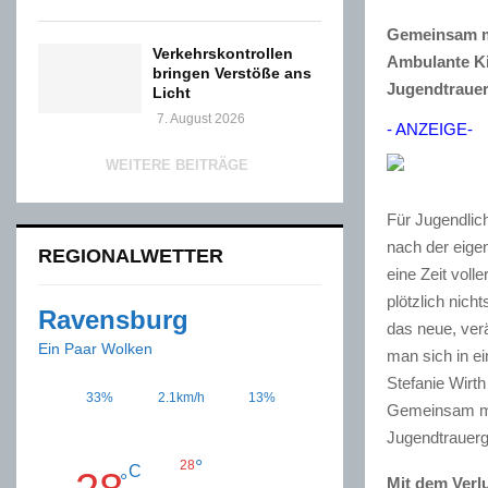
Gemeinsam mi
Verkehrskontrollen
Ambulante Ki
bringen Verstöße ans
Jugendtrauer
Licht
7. August 2026
- ANZEIGE-
WEITERE BEITRÄGE
Für Jugendlich
nach der eigen
REGIONALWETTER
eine Zeit vol
plötzlich nic
Ravensburg
das neue, ver
Ein Paar Wolken
man sich in e
Stefanie Wirth
33%
2.1km/h
13%
Gemeinsam mit
Jugendtrauerg
°
28
C
°
Mit dem Verl