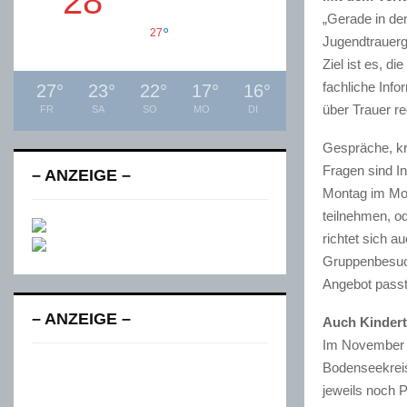
28
„Gerade in dem
°
27
Jugendtrauerg
Ziel ist es, d
fachliche Info
27
°
23
°
22
°
17
°
16
°
über Trauer r
FR
SA
SO
MO
DI
Gespräche, kr
Fragen sind In
– ANZEIGE –
Montag im Mon
teilnehmen, o
richtet sich a
Gruppenbesuch
Angebot passt
– ANZEIGE –
Auch Kindert
Im November b
Bodenseekreis
jeweils noch P