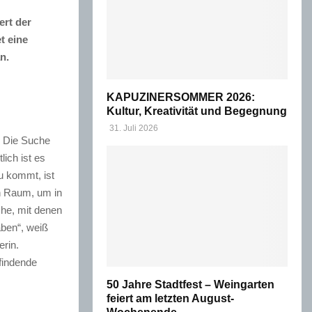
rt der
t eine
n.
KAPUZINERSOMMER 2026:
Kultur, Kreativität und Begegnung
31. Juli 2026
. Die Suche
ich ist es
u kommt, ist
n Raum, um in
che, mit denen
ben“, weiß
erin.
findende
50 Jahre Stadtfest – Weingarten
feiert am letzten August-