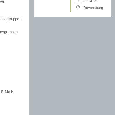
3 Okt. 26
en.
Ravensburg
trauergruppen
m
auergruppen
 E-Mail: