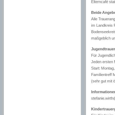
Elterncafé sta
Beide Angebo
Alle Traueran
im Landkreis 
Bodenseekreis 
maßgeblich und
Jugendtraue
Für Jugendlich
Jeden ersten
Start: Montag
Familientreff
(sehr gut mit 
Information
stefanie.wirth
Kindertrauer