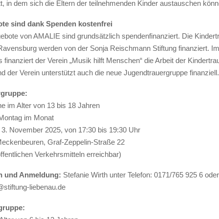
tt, in dem sich die Eltern der teilnehmenden Kinder austauschen könn
te sind dank Spenden kostenfrei
gebote von AMALIE sind grundsätzlich spendenfinanziert. Die Kinder
Ravensburg werden von der Sonja Reischmann Stiftung finanziert. I
finanziert der Verein „Musik hilft Menschen“ die Arbeit der Kindertr
 der Verein unterstützt auch die neue Jugendtrauergruppe finanziell.
rgruppe:
e im Alter von 13 bis 18 Jahren
 Montag im Monat
, 3. November 2025, von 17:30 bis 19:30 Uhr
 Meckenbeuren, Graf-Zeppelin-Straße 22
öffentlichen Verkehrsmitteln erreichbar)
en und Anmeldung:
Stefanie Wirth unter Telefon: 0171/765 925 6 oder
@stiftung-liebenau.de
gruppe: