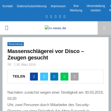
Ihre
Veranstaltung
Kontakt
Datenschutzerklärung
Impressum
Werbung
melden
R
Facebook
Twitter
Instagram
Email
Rss
PRIMARY
MENU
Ravensburg
Massenschlägerei vor Disco –
Zeugen gesucht
FE
30. März 2019
TEILEN
Nachdem zunächst wegen einer Streitigkeit am 30.03.2019,
03:20
Uhr, zwei Personen durch Mitarbeiter des Security-
Dienstes vor einer Diskothek Am Alten Gaswerk in