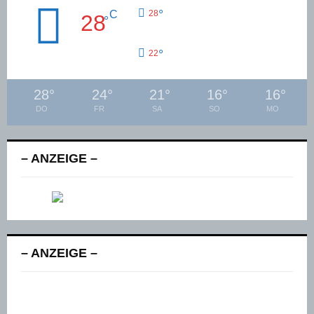
°
C
28
28
°
°
22
28
°
24
°
21
°
16
°
16
°
DO
FR
SA
SO
MO
– ANZEIGE –
– ANZEIGE –