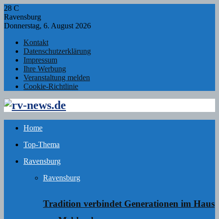
28
C
Ravensburg
Donnerstag, 6. August 2026
Kontakt
Datenschutzerklärung
Impressum
Ihre Werbung
Veranstaltung melden
Cookie-Richtlinie
Facebook
Twitter
Instagram
Email
Rss
Home
Top-Thema
Ravensburg
Ravensburg
Tradition verbindet Generationen im Haus