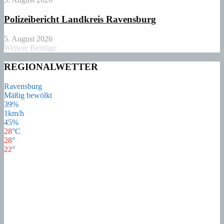
Polizeibericht Landkreis Ravensburg
5. August 2026
Weitere Beiträge
REGIONALWETTER
Ravensburg
Mäßig bewölkt
39%
1km/h
45%
28
°
C
28
°
22
°
28
°
Do
24
°
Fr
21
°
Sa
16
°
So