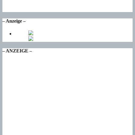
16
°
Mo
– Anzeige –
– ANZEIGE –