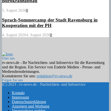
Bürokratieabbau
5. August 2026
0
Sprach-Sommercamp der Stadt Ravensburg in
Kooperation mit der PH
4. August 2026
4. August 2026
0
Über uns
rv-news.de - Ihr Nachrichten- und Infoservice für die Ravensburg
und die Region. Ein Service von Enderle Medien - Presse- und
Mediendienstleistungen.
Kontaktieren Sie uns:
redaktion@rv-news.de
Folgen Sie uns
Facebook
Twitter
Instagram
Email
Rss
(C) 2023 - rv-news.de - Nachrichten- und Infoservice
Kontakt
Impressum
Datenschutzerklärung
Anzeigen und Werbung
Veranstaltung melden