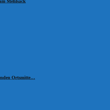
 am Mehlsack
henden Ortsmitte…