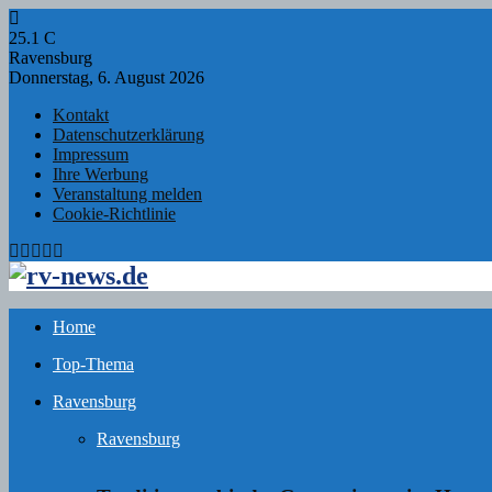
25.1
C
Ravensburg
Donnerstag, 6. August 2026
Kontakt
Datenschutzerklärung
Impressum
Ihre Werbung
Veranstaltung melden
Cookie-Richtlinie
Facebook
Twitter
Instagram
Email
Rss
Home
Top-Thema
Ravensburg
Ravensburg