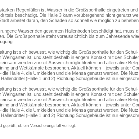
tarken Regenfällen ist Wasser in die Großsporthalle eingetreten und 
drittels beschädigt. Die Halle 3 kann vorübergehend nicht genutzt we
Stadt arbeitet daran, den Schaden so schnell wie möglich zu beheben
rungene Wasser den gesamten Hallenboden beschädigt hat, muss di
en. Die Großsporthalle steht voraussichtlich bis zum Jahresende wie
fügung.
ltung ist sich bewusst, wie wichtig die Großsporthalle für den Schul-
in Weingarten ist, und steht deshalb in engem Kontakt mit den Schule
einsam werden zurzeit Ausweichmöglichkeiten und alternative Beleg
raining und Wettkämpfe besprochen. Aktuell können – jeweils unter Co
 die Halle 4, die Umkleiden und die Mensa genutzt werden. Die Nutz
Hallendrittel (Halle 1 und 2) Richtung Schulgebäude ist nur eingesch
ltung ist sich bewusst, wie wichtig die Großsporthalle für den Schul-
in Weingarten ist, und steht deshalb in engem Kontakt mit den Schule
einsam werden zurzeit Ausweichmöglichkeiten und alternative Beleg
raining und Wettkämpfe besprochen. Aktuell können – jeweils unter Co
 die Halle 4, die Umkleiden und die Mensa genutzt werden. Die Nutz
Hallendrittel (Halle 1 und 2) Richtung Schulgebäude ist nur eingesch
 geprüft, ob ein Versicherungsfall vorliegt.