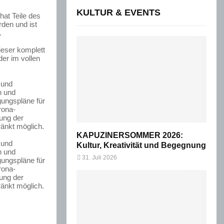
KULTUR & EVENTS
hat Teile des
rden und ist
.
eser komplett
der im vollen
 und
n und
ungspläne für
rona-
ung der
ränkt möglich.
KAPUZINERSOMMER 2026:
 und
Kultur, Kreativität und Begegnung
n und
31. Juli 2026
ungspläne für
rona-
ung der
ränkt möglich.