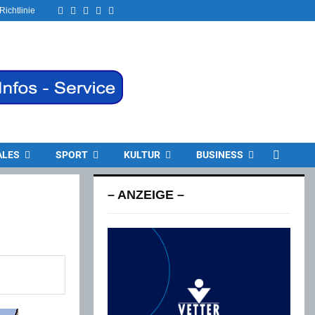
Facebook
Twitter
Instagram
Email
Rss
Richtlinie
ALES
SPORT
KULTUR
BUSINESS
– ANZEIGE –