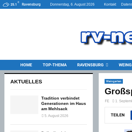
C
Ravensburg
Donnerstag, 6. August 2026
Kontakt
Datens
25.1
HOME
TOP-THEMA
RAVENSBURG
WEING
AKTUELLES
Weingarten
Großsp
Tradition verbindet
FE
1. Septem
Generationen im Haus
am Mehlsack
TEILEN
5. August 2026