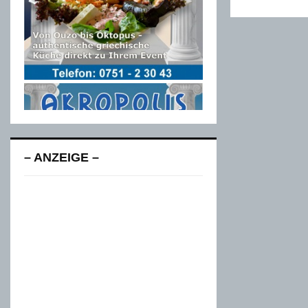
– ANZEIGE –