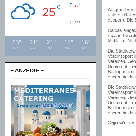
°
25
C
25
°
Aufgrund von s
unteren Hallen
gesperrt. Die 
°
22
Da das einged
repariert werd
Maße zur Ver
25
°
21
°
21
°
17
°
16
°
DO
FR
SA
SO
MO
Die Stadtverwa
Vereinssport 
Vereinen. Gem
Unterricht, T
– ANZEIGE –
Bedingungen –
oberen beiden 
Die Stadtverwa
Vereinssport 
Vereinen. Gem
Unterricht, T
Bedingungen –
oberen beiden 
Gegenwärtig wird