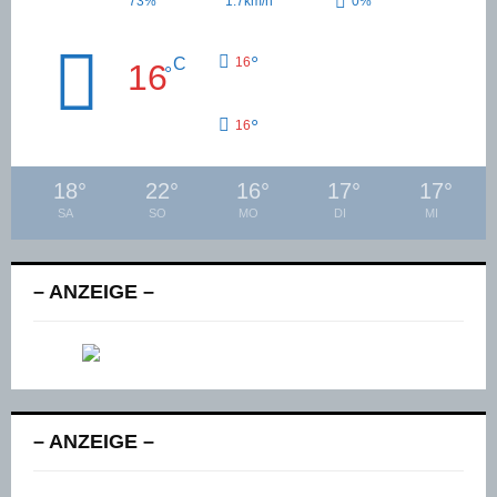
73%
1.7km/h
0%
°
C
16
16
°
°
16
18
°
22
°
16
°
17
°
17
°
SA
SO
MO
DI
MI
– ANZEIGE –
– ANZEIGE –