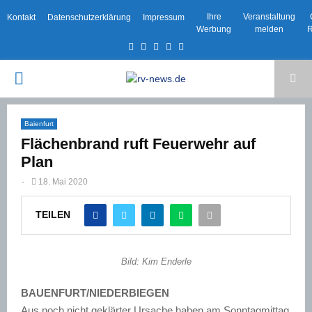
Ihre
Veranstaltung
Kontakt
Datenschutzerklärung
Impressum
Werbung
melden
R
Facebook
Twitter
Instagram
Email
Rss
PRIMARY
MENU
Baienfurt
Flächenbrand ruft Feuerwehr auf
Plan
-
18. Mai 2020
TEILEN
Bild: Kim Enderle
BAUENFURT/NIEDERBIEGEN
Aus noch nicht geklärter Ursache haben am Sonntagmittag