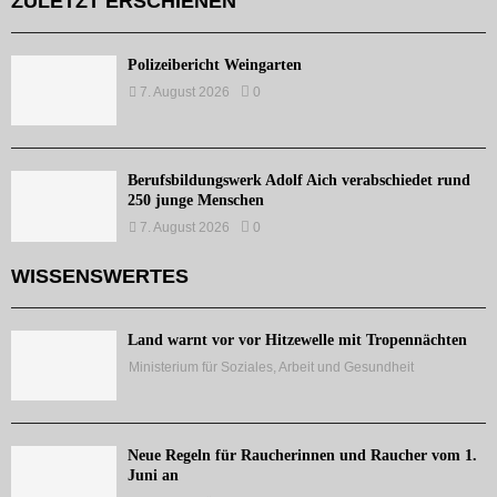
ZULETZT ERSCHIENEN
Polizeibericht Weingarten
7. August 2026
0
Berufsbildungswerk Adolf Aich verabschiedet rund
250 junge Menschen
7. August 2026
0
WISSENSWERTES
Land warnt vor vor Hitzewelle mit Tropennächten
Ministerium für Soziales, Arbeit und Gesundheit
Neue Regeln für Raucherinnen und Raucher vom 1.
Juni an