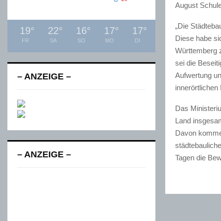
August Schule
„Die Städteba
19
°
22
°
16
°
17
°
17
°
Diese habe si
FR
SA
SO
MO
DI
Württemberg z
sei die Beseit
Aufwertung un
– ANZEIGE –
innerörtlichen
Das Ministeri
Land insgesam
Davon kommen
städtebaulich
– ANZEIGE –
Tagen die Bew