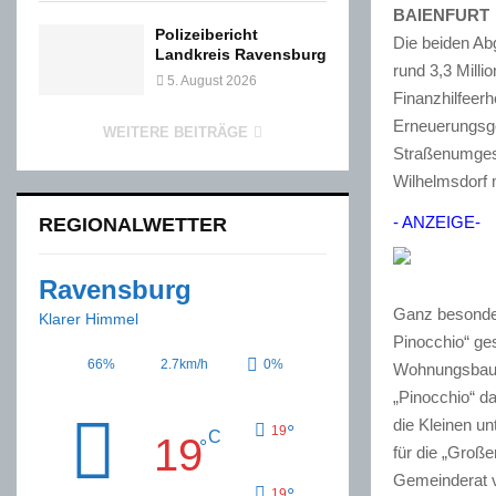
BAIENFURT
Polizeibericht
Die beiden Ab
Landkreis Ravensburg
rund 3,3 Mill
5. August 2026
Finanzhilfeer
Erneuerungsge
WEITERE BEITRÄGE
Straßenumges
Wilhelmsdorf 
- ANZEIGE-
REGIONALWETTER
Ravensburg
Ganz besonders
Klarer Himmel
Pinocchio“ ges
66%
2.7km/h
0%
Wohnungsbau a
„Pinocchio“ da
die Kleinen un
°
19
C
19
°
für die „Groß
Gemeinderat vo
°
19