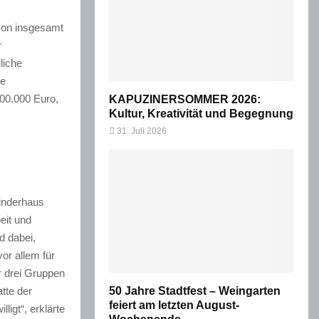
von insgesamt
r
liche
ie
00.000 Euro,
KAPUZINERSOMMER 2026:
Kultur, Kreativität und Begegnung
31. Juli 2026
Kinderhaus
eit und
d dabei,
or allem für
r drei Gruppen
tte der
50 Jahre Stadtfest – Weingarten
feiert am letzten August-
igt“, erklärte