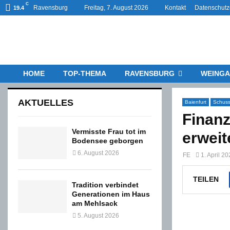
C
Ravensburg
Freitag, 7. August 2026
Kontakt
Datenschutz
19.4
HOME
TOP-THEMA
RAVENSBURG
WEINGA
AKTUELLES
Baienfurt
Schuss
Finanz
Vermisste Frau tot im
erweit
Bodensee geborgen
6. August 2026
FE
1. April 2
TEILEN
Tradition verbindet
Generationen im Haus
am Mehlsack
5. August 2026