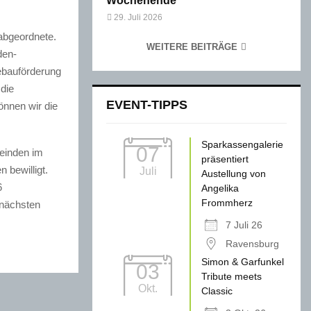
Wochenende
29. Juli 2026
abgeordnete.
WEITERE BEITRÄGE
den-
ebauförderung
 die
EVENT-TIPPS
önnen wir die
Sparkassengalerie
07
einden im
präsentiert
 bewilligt.
Juli
Austellung von
6
Angelika
Frommherz
 nächsten
7 Juli 26
Ravensburg
Simon & Garfunkel
03
Tribute meets
Okt.
Classic