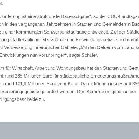
r.
uförderung ist eine strukturelle Daueraufgabe“, so der CDU-Landtags
ch in den vergangenen Jahrzehnten in Städten und Gemeinden in Ba
u einer kommunalen Schwerpunktaufgabe entwickelt. Ziel der Städt
igung städtebaulicher Missstände und Entwicklungsdefizite und damit
d Verbesserung innerörtlicher Gebiete. „Mit den Geldern vom Land k
 Entwicklungen nun voranbringen“, sagte Schuler.
um für Wirtschaft, Arbeit und Wohnungsbau hat den Städten und Gem
t rund 265 Millionen Euro für städtebauliche Erneuerungsmaßnahmen
 rund 101,9 Millionen Euro vom Bund. Damit können insgesamt 39
e Sanierungsgebiete gefördert werden. Den Kommunen gehen in den
illigungsbescheide zu.