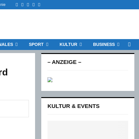
Facebook
Twitter
Instagram
Email
Rss
inie
NALES
SPORT
KULTUR
BUSINESS
– ANZEIGE –
rd
KULTUR & EVENTS