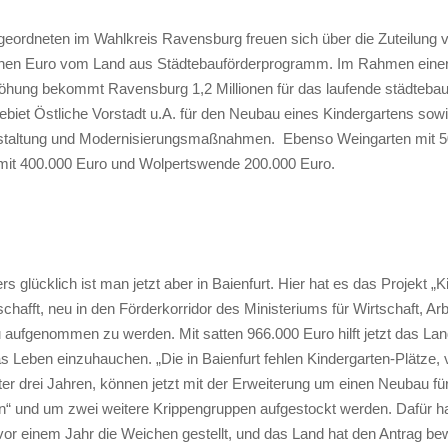
geordneten im Wahlkreis Ravensburg freuen sich über die Zuteilung 
ionen Euro vom Land aus Städtebauförderprogramm. Im Rahmen eine
höhung bekommt Ravensburg 1,2 Millionen für das laufende städtebau
biet Östliche Vorstadt u.A. für den Neubau eines Kindergartens sow
taltung und Modernisierungsmaßnahmen. Ebenso Weingarten mit 5
mit 400.000 Euro und Wolpertswende 200.000 Euro.
 glücklich ist man jetzt aber in Baienfurt. Hier hat es das Projekt „
chafft, neu in den Förderkorridor des Ministeriums für Wirtschaft, Arb
ufgenommen zu werden. Mit satten 966.000 Euro hilft jetzt das Lan
s Leben einzuhauchen. „Die in Baienfurt fehlen Kindergarten-Plätze, v
ter drei Jahren, können jetzt mit der Erweiterung um einen Neubau fü
en“ und um zwei weitere Krippengruppen aufgestockt werden. Dafür ha
r einem Jahr die Weichen gestellt, und das Land hat den Antrag bewill