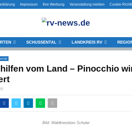
erklärung
Impressum
Ihre Werbung
Veranstaltung melden
Cookie-Richtl
RTEN
SCHUSSENTAL
LANDKREIS RV
REGIO
ental
hilfen vom Land – Pinocchio wi
ert
020
Bild: Wahlkreisbüro Schuler