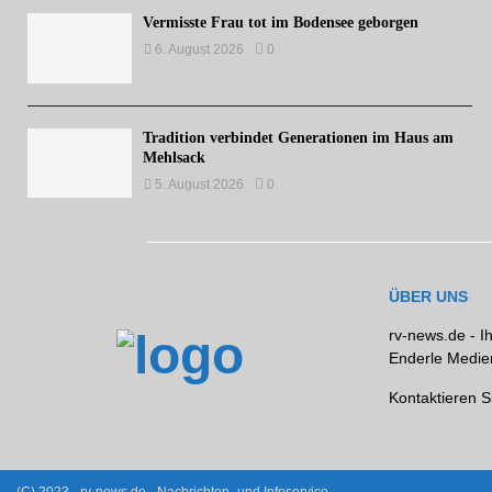
Vermisste Frau tot im Bodensee geborgen
6. August 2026
0
Tradition verbindet Generationen im Haus am
Mehlsack
5. August 2026
0
ÜBER UNS
rv-news.de - I
Enderle Medien
Kontaktieren S
(C) 2023 - rv-news.de - Nachrichten- und Infoservice