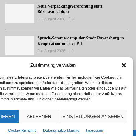
Neue Verpackungsverordnung statt
Bürokratieabbau
5. August 2026
0
Sprach-Sommercamp der Stadt Ravensburg in
Kooperation mit der PH
4. August 2026
0
Zustimmung verwalten
ptimales Erlebnis zu bieten, verwenden wir Technologien wie Cookies, um
FOLGEN SIE UNS
mationen zu speichern und/oder darauf zuzugreifen. Wenn du diesen
 zustimmst, können wir Daten wie das Surfverhalten oder eindeutige IDs auf
 Service von
te verarbeiten. Wenn du deine Zustimmung nicht erteilst oder zurückziehst,
immte Merkmale und Funktionen beeinträchtigt werden.
TIEREN
ABLEHNEN
EINSTELLUNGEN ANSEHEN
Cookie-Richtlinie
Datenschutzerklärung
Impressum