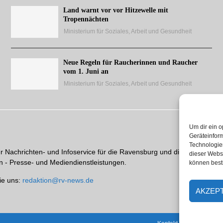
Land warnt vor vor Hitzewelle mit
Tropennächten
Ministerium für Soziales, Arbeit und Gesundheit
Neue Regeln für Raucherinnen und Raucher
vom 1. Juni an
Ministerium für Soziales, Arbeit und Gesundheit
Um dir ein o
Geräteinfor
Technologien
hr Nachrichten- und Infoservice für die Ravensburg und die Region. Ein
dieser Websi
 - Presse- und Mediendienstleistungen.
können best
ie uns:
redaktion@rv-news.de
AKZEP