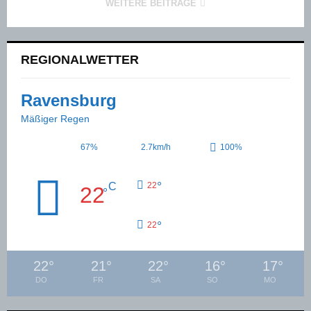
WEITERE BEITRÄGE
REGIONALWETTER
Ravensburg
Mäßiger Regen
67%
2.7km/h
100%
°
C
22
22
°
°
22
22
°
21
°
22
°
16
°
17
°
DO
FR
SA
SO
MO