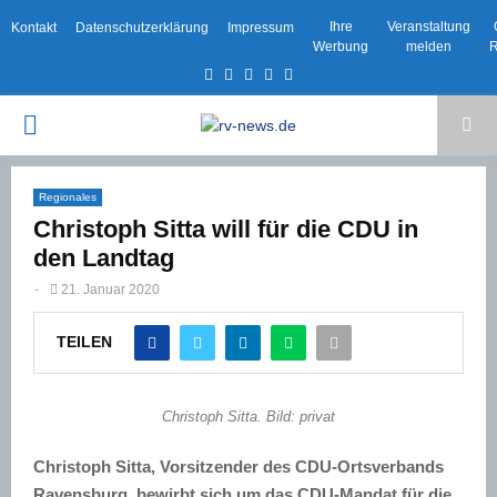
Ihre
Veranstaltung
Kontakt
Datenschutzerklärung
Impressum
Werbung
melden
R
Facebook
Twitter
Instagram
Email
Rss
PRIMARY
MENU
Regionales
Christoph Sitta will für die CDU in
den Landtag
-
21. Januar 2020
TEILEN
Christoph Sitta. Bild: privat
Christoph Sitta, Vorsitzender des CDU-Ortsverbands
Ravensburg, bewirbt sich um das CDU-Mandat für die