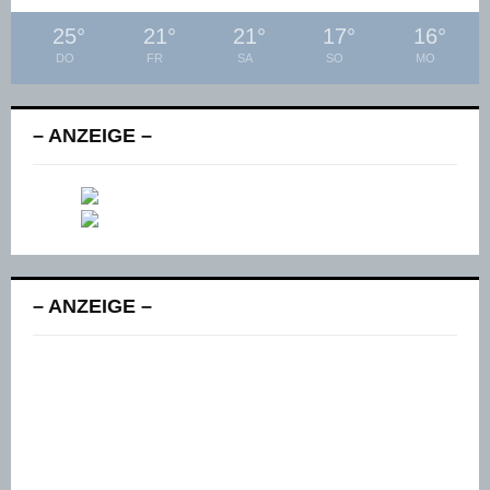
25
°
21
°
21
°
17
°
16
°
DO
FR
SA
SO
MO
– ANZEIGE –
– ANZEIGE –