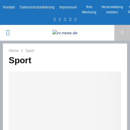
Ihre
Veranstaltung
Kontakt
Datenschutzerklärung
Impressum
Werbung
melden
R
Facebook
Twitter
Instagram
Email
Rss
PRIMARY
MENU
Home
Sport
Sport