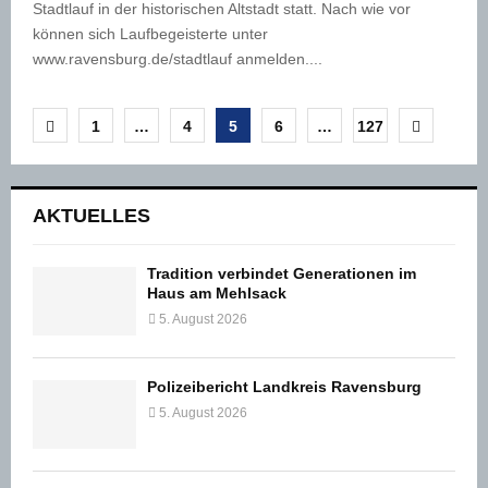
Stadtlauf in der historischen Altstadt statt. Nach wie vor
können sich Laufbegeisterte unter
www.ravensburg.de/stadtlauf anmelden....
Seitennummerierung
1
…
4
5
6
…
127
der
Beiträge
AKTUELLES
Tradition verbindet Generationen im
Haus am Mehlsack
5. August 2026
Polizeibericht Landkreis Ravensburg
5. August 2026