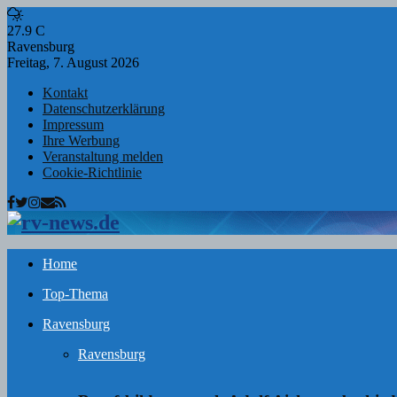
27.9
C
Ravensburg
Freitag, 7. August 2026
Kontakt
Datenschutzerklärung
Impressum
Ihre Werbung
Veranstaltung melden
Cookie-Richtlinie
Facebook
Twitter
Instagram
Email
Rss
Home
Top-Thema
Ravensburg
Ravensburg