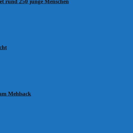
det rund 250 junge Menschen
cht
 am Mehlsack