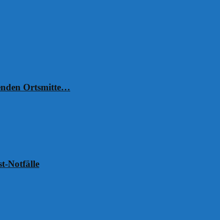
henden Ortsmitte…
t-Notfälle