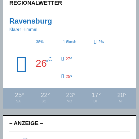
REGIONALWETTER
Ravensburg
Klarer Himmel
38%
1.8km/h
2%
°
C
27
26
°
°
25
25
°
22
°
23
°
17
°
20
°
SA
SO
MO
DI
MI
– ANZEIGE –