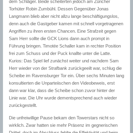
dem Schläger. Beide scheiterten jedoch am Züricher
Torhüter Robin
Zumbühl
. Dessen
Gegenüber
Jonas
Langmann blieb aber nicht allzu lange beschäftigungslos,
denn auch die Gastgeber kamen mit schnell vorgetragenen
Angriffen zu ihren ersten Chancen. Eine Strafzeit gegen
Sam Herr sollte die GCK Lions dann auch prompt in
Führung bringen.
Timotée
Schaller kam in rechter Position
frei zum Schuss und der Puck knallte unter die Latte.
Kurios: Das Spiel lief zunächst weiter und nachdem Sam
Herr wieder von der Strafbank
zurückgeeilt war
, schlug die
Scheibe im Ravensburger Tor ein. Über sechs Minuten lang
konsultierten die Unparteiischen den Videobeweis, erst
dann war klar, dass die Scheibe schon zuvor hinter der
Linie war. Die Uhr wurde dementsprechend auch wieder
zurückgestellt.
Die unfreiwillige Pause bekam den
Towerstars
nicht so
wirklich. Zwar hatten sie mehr Präsenz im gegnerischen
Drittel, doch im Abschluss fehlte die Effektivität und beim