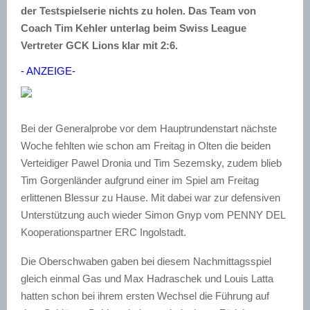
der Testspielserie nichts zu holen. Das Team von
Coach Tim Kehler unterlag beim Swiss League
Vertreter GCK Lions klar mit 2:6.
- ANZEIGE-
Bei der Generalprobe vor dem
Hauptrundenstart
nächste
Woche fehlten wie schon am Freitag in Olten die beiden
Verteidiger
Pawel
Dronia
und Tim
Sezemsky
, zudem blieb
Tim Gorgenländer aufgrund einer im Spiel am Freitag
erlittenen Blessur zu Hause. Mit dabei war zur
defensiven
Unterstützung
auch wieder Simon
Gnyp
vom PENNY
DEL
Kooperationspartner
ERC
Ingolstadt.
Die Oberschwaben gaben bei diesem Nachmittagsspiel
gleich einmal Gas und Max
Hadraschek
und Louis
Latta
hatten schon bei ihrem ersten Wechsel die Führung auf