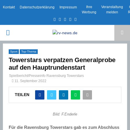
Ihre
Veranstaltung
Kontakt
Datenschutzerklärung
Impressum
Werbung
melden
R
Facebook
Twitter
Instagram
Email
Rss
PRIMARY
MENU
Sport
Top-Thema
Towerstars verpatzen Generalprobe
auf den Hauptrundenstart
Spielbericht/Presseinfo Ravensburg Towerstars
11. September 2022
TEILEN
Bild: F.Enderle
Für die Ravensburg
Towerstars
gab es zum Abschluss