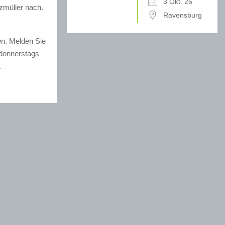
3 Okt. 26
zmüller nach.
Ravensburg
n. Melden Sie
donnerstags
.