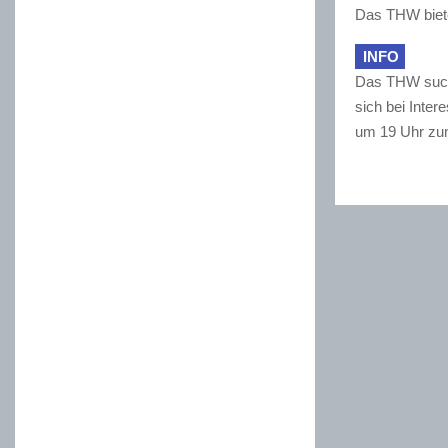
Das THW biete
INFO
Das THW sucht
sich bei Inter
um 19 Uhr zum