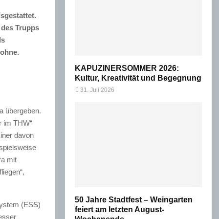
sgestattet.
u des Trupps
ls
rohne.
KAPUZINERSOMMER 2026:
Kultur, Kreativität und Begegnung
31. Juli 2026
ya übergeben.
er im THW“
Einer davon
spielsweise
a mit
liegen“,
50 Jahre Stadtfest – Weingarten
system (ESS)
feiert am letzten August-
esser