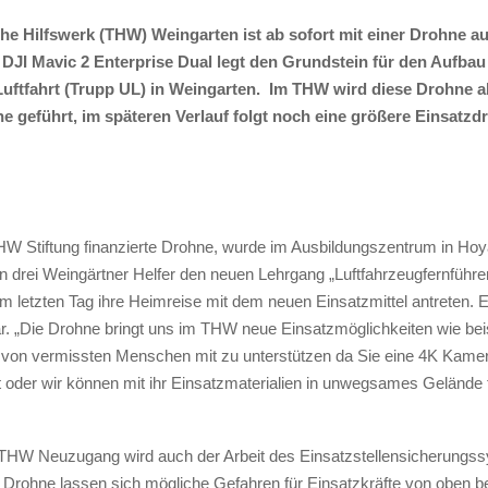
e Hilfswerk (THW) Weingarten ist ab sofort mit einer Drohne au
 DJI Mavic 2 Enterprise Dual legt den Grundstein für den Aufba
uftfahrt (Trupp UL) in Weingarten. Im THW wird diese Drohne a
 geführt, im späteren Verlauf folgt noch eine größere Einsatzd
HW Stiftung finanzierte Drohne, wurde im Ausbildungszentrum in Ho
n drei Weingärtner Helfer den neuen Lehrgang „Luftfahrzeugfernführ
m letzten Tag ihre Heimreise mit dem neuen Einsatzmittel antreten. 
r. „Die Drohne bringt uns im THW neue Einsatzmöglichkeiten wie bei
 von vermissten Menschen mit zu unterstützen da Sie eine 4K Kamer
 oder wir können mit ihr Einsatzmaterialien in unwegsames Gelände f
 THW Neuzugang wird auch der Arbeit des Einsatzstellensicherungs
er Drohne lassen sich mögliche Gefahren für Einsatzkräfte von oben b