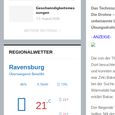
Das Technisch
Geschwindigkeitsmes
sungen
Die Drohne –
5. August 2026
unbenannte L
Übungsdrohne
WEITERE BEITRÄGE
- ANZEIGE-
REGIONALWETTER
Die von der T
Dort besuchte
Ravensburg
und konnten a
Überwiegend Bewölkt
war Zeki Baka
bei der Suche
86%
0.7km/h
73%
Wärmebild hat
erklärt Bakar.
°
21
C
21
°
Der fliegende
helfen. Mit d
°
21