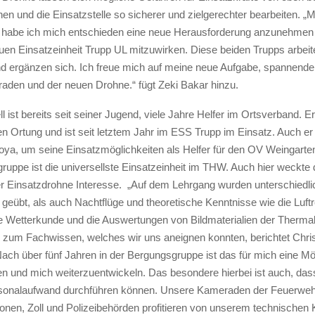
n und die Einsatzstelle so sicherer und zielgerechter bearbeiten. „M
t habe ich mich entschieden eine neue Herausforderung anzunehmen
uen Einsatzeinheit Trupp UL mitzuwirken. Diese beiden Trupps arbei
ergänzen sich. Ich freue mich auf meine neue Aufgabe, spannende 
den und der neuen Drohne.“ fügt Zeki Bakar hinzu.
 ist bereits seit seiner Jugend, viele Jahre Helfer im Ortsverband. Er
en Ortung und ist seit letztem Jahr im ESS Trupp im Einsatz. Auch e
oya, um seine Einsatzmöglichkeiten als Helfer für den OV Weingarten
ruppe ist die universellste Einsatzeinheit im THW. Auch hier weckte 
er Einsatzdrohne Interesse. „Auf dem Lehrgang wurden unterschiedli
geübt, als auch Nachtflüge und theoretische Kenntnisse wie die Luft
Die Wetterkunde und die Auswertungen von Bildmaterialien der Therm
 zum Fachwissen, welches wir uns aneignen konnten, berichtet Chris
Nach über fünf Jahren in der Bergungsgruppe ist das für mich eine Mö
en und mich weiterzuentwickeln. Das besondere hierbei ist auch, das
rsonalaufwand durchführen können. Unsere Kameraden der Feuerweh
tionen, Zoll und Polizeibehörden profitieren von unserem technische