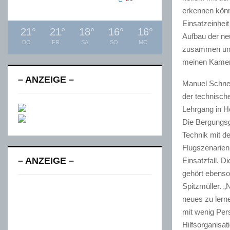
erkennen könne
Einsatzeinhei
21
°
21
°
18
°
16
°
16
°
Aufbau der ne
DO
FR
SA
SO
MO
zusammen und 
meinen Kamera
– ANZEIGE –
Manuel Schnell
der technisch
Lehrgang in H
Die Bergungsg
Technik mit d
Flugszenarien 
– ANZEIGE –
Einsatzfall. 
gehört ebenso
Spitzmüller. „
neues zu lern
mit wenig Pe
Hilfsorganisa