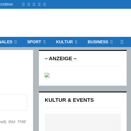
Facebook
Twitter
Instagram
Email
Rss
chtlinie
NALES
SPORT
KULTUR
BUSINESS
– ANZEIGE –
KULTUR & EVENTS
ell). Bild: THW