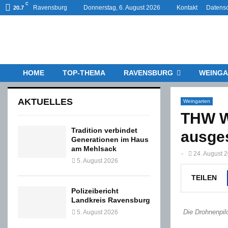
C
Ravensburg
Donnerstag, 6. August 2026
Kontakt
Datensc
20.7
HOME
TOP-THEMA
RAVENSBURG
WEINGA
AKTUELLES
Weingarten
THW We
Tradition verbindet
ausges
Generationen im Haus
am Mehlsack
-
24. August 
5. August 2026
TEILEN
Polizeibericht
Landkreis Ravensburg
Die Drohnenpil
5. August 2026