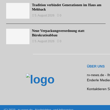
Tradition verbindet Generationen im Haus am
Mehlsack
5. August 2026
0
Neue Verpackungsverordnung statt
Bürokratieabbau
5. August 2026
0
ÜBER UNS
rv-news.de - I
Enderle Medien
Kontaktieren S
(C) 2023 - rv-news.de - Nachrichten- und Infoservice