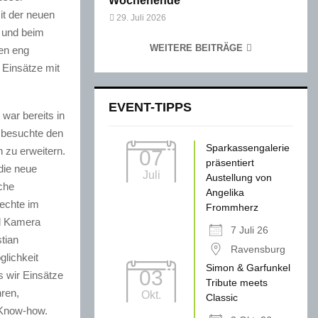
Wochenende
it der neuen
29. Juli 2026
 und beim
WEITERE BEITRÄGE
ten eng
Einsätze mit
EVENT-TIPPS
 war bereits in
r besuchte den
Sparkassengalerie
 zu erweitern.
07
präsentiert
die neue
Juli
Austellung von
che
Angelika
rechte im
Frommherz
al Kamera
7 Juli 26
tian
Ravensburg
glichkeit
Simon & Garfunkel
03
s wir Einsätze
Tribute meets
ren,
Okt.
Classic
n Know-how.