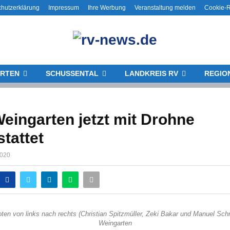
hutzerklärung
Impressum
Ihre Werbung
Veranstaltung melden
Cookie-Ri
RTEN
SCHUSSENTAL
LANDKREIS RV
REGIO
ingarten jetzt mit Drohne
tattet
2020
oten von links nach rechts (Christian Spitzmüller, Zeki Bakar und Manuel Schn
Weingarten