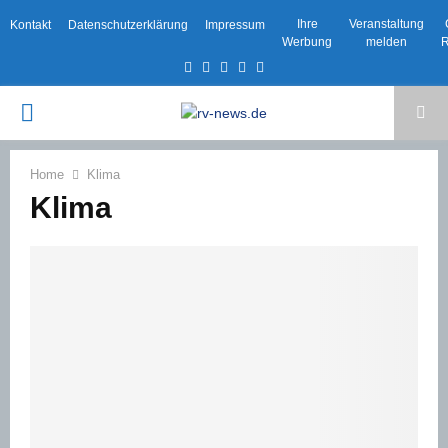
Ihre
Veranstaltung
Kontakt
Datenschutzerklärung
Impressum
Werbung
melden
R
Facebook
Twitter
Instagram
Email
Rss
PRIMARY
MENU
Home
Klima
Klima