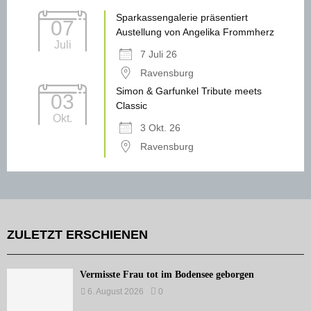
Sparkassengalerie präsentiert
07
Austellung von Angelika Frommherz
Juli
7 Juli 26
Ravensburg
Simon & Garfunkel Tribute meets
03
Classic
Okt.
3 Okt. 26
Ravensburg
ZULETZT ERSCHIENEN
Vermisste Frau tot im Bodensee geborgen
6. August 2026
0