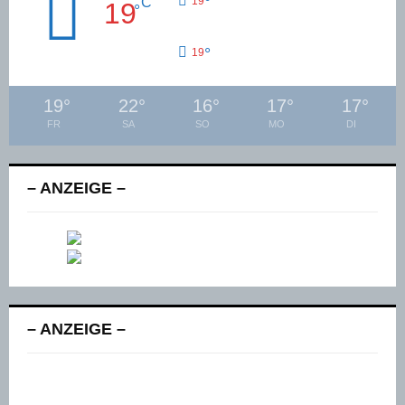
°
C
19
19
°
°
19
19
°
22
°
16
°
17
°
17
°
FR
SA
SO
MO
DI
– ANZEIGE –
– ANZEIGE –