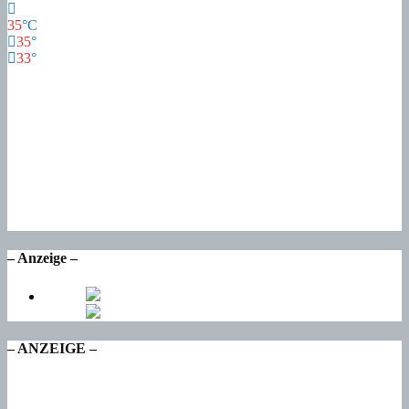
35
°
C
35
°
33
°
34
°
Mo
21
°
Di
21
°
Mi
16
°
Do
15
°
Fr
– Anzeige –
– ANZEIGE –