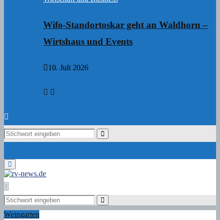
Wifo-Standortoskar geht an Waldhorn –
Wirtshaus und Events
10. Juli 2026
Search
Search
for:
Primary
Menu
Search
for:
Search
Weingarten