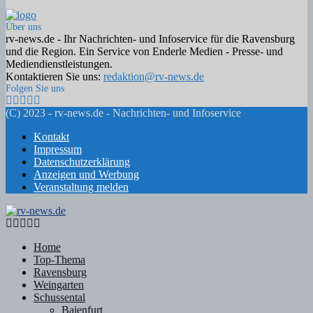
Über uns
rv-news.de - Ihr Nachrichten- und Infoservice für die Ravensburg
und die Region. Ein Service von Enderle Medien - Presse- und
Mediendienstleistungen.
Kontaktieren Sie uns:
redaktion@rv-news.de
Folgen Sie uns
Facebook
Twitter
Instagram
Email
Rss
(C) 2023 - rv-news.de - Nachrichten- und Infoservice
Kontakt
Impressum
Datenschutzerklärung
Anzeigen und Werbung
Veranstaltung melden
Facebook
Twitter
Instagram
Email
Rss
Home
Top-Thema
Ravensburg
Weingarten
Schussental
Baienfurt