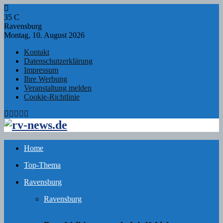
35
C
Ravensburg
Montag, 10. August 2026
Kontakt
Datenschutzerklärung
Impressum
Ihre Werbung
Veranstaltung melden
Cookie-Richtlinie
Facebook
Twitter
Instagram
Email
Rss
Home
Top-Thema
Ravensburg
Ravensburg