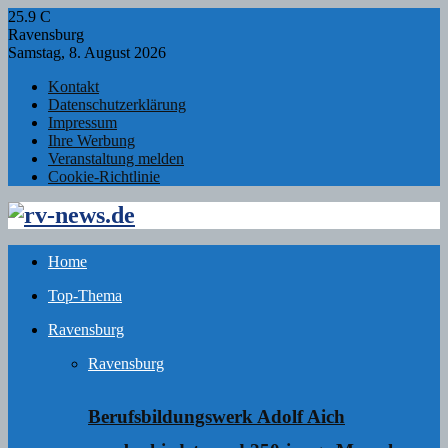
25.9
C
Ravensburg
Samstag, 8. August 2026
Kontakt
Datenschutzerklärung
Impressum
Ihre Werbung
Veranstaltung melden
Cookie-Richtlinie
Facebook
Twitter
Instagram
Email
Rss
Home
Top-Thema
Ravensburg
Ravensburg
Berufsbildungswerk Adolf Aich