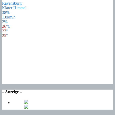
Ravensburg
Klarer Himmel
38%
1.8km/h
2%
26
°
C
27
°
25
°
25
°
Sa
22
°
So
23
°
Mo
17
°
Di
20
°
Mi
– Anzeige –