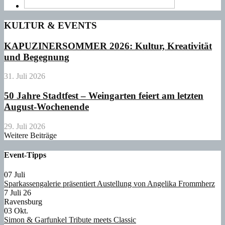
KULTUR & EVENTS
KAPUZINERSOMMER 2026: Kultur, Kreativität
und Begegnung
31. Juli 2026
50 Jahre Stadtfest – Weingarten feiert am letzten
August-Wochenende
29. Juli 2026
Weitere Beiträge
Event-Tipps
07
Juli
Sparkassengalerie präsentiert Austellung von Angelika Frommherz
7 Juli 26
Ravensburg
03
Okt.
Simon & Garfunkel Tribute meets Classic