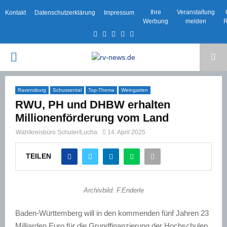
Ihre
Veranstaltung
Kontakt
Datenschutzerklärung
Impressum
Werbung
melden
R
Facebook
Twitter
Instagram
Email
Rss
PRIMARY
MENU
Ravensburg
Schussental
Top-Thema
Weingarten
RWU, PH und DHBW erhalten
Millionenförderung vom Land
Wahlkreisbüro Schuler/Lucha
14. April 2025
TEILEN
Archivbild: F.Enderle
Baden-Württemberg will in den kommenden fünf Jahren 23
Milliarden Euro für die Grundfinanzierung der Hochschulen