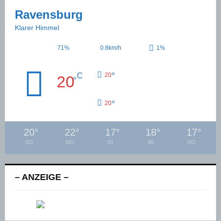
Ravensburg
Klarer Himmel
71%
0.8km/h
1%
°
C
20
20
°
°
20
20
°
22
°
17
°
18
°
17
°
SO
MO
DI
MI
DO
– ANZEIGE –