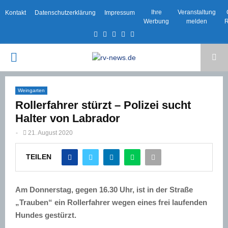
Ihre
Veranstaltung
Kontakt
Datenschutzerklärung
Impressum
Werbung
melden
R
Facebook
Twitter
Instagram
Email
Rss
PRIMARY
MENU
Weingarten
Rollerfahrer stürzt – Polizei sucht
Halter von Labrador
-
21. August 2020
TEILEN
Am Donnerstag, gegen 16.30 Uhr, ist in der Straße
„Trauben“ ein Rollerfahrer wegen eines frei laufenden
Hundes gestürzt.