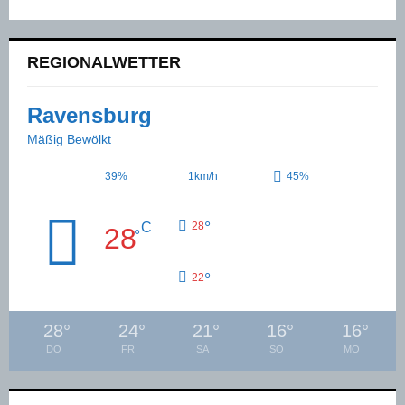
REGIONALWETTER
Ravensburg
Mäßig Bewölkt
39%
1km/h
45%
°
C
28
28
°
°
22
28
°
24
°
21
°
16
°
16
°
DO
FR
SA
SO
MO