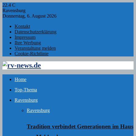
22.4
C
Ravensburg
Donnerstag, 6. August 2026
Kontakt
Datenschutzerklärung
Impressum
Ihre Werbung
Veranstaltung melden
Cookie-Richtlinie
Facebook
Twitter
Instagram
Email
Rss
Home
Top-Thema
Ravensburg
Ravensburg
Tradition verbindet Generationen im Haus