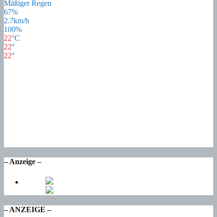
Mäßiger Regen
67%
2.7km/h
100%
22
°
C
22
°
22
°
22
°
Do
21
°
Fr
22
°
Sa
16
°
So
17
°
Mo
– Anzeige –
– ANZEIGE –