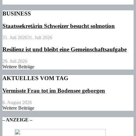
BUSINESS
Staatssekretärin Schweizer besucht solmotion
31. Juli 2026
31. Juli 2026
Resilienz ist und bleibt eine Gemeinschaftsaufgabe
29. Juli 2026
Weitere Beiträge
AKTUELLES VOM TAG
Vermisste Frau tot im Bodensee geborgen
6. August 2026
Weitere Beiträge
– ANZEIGE –