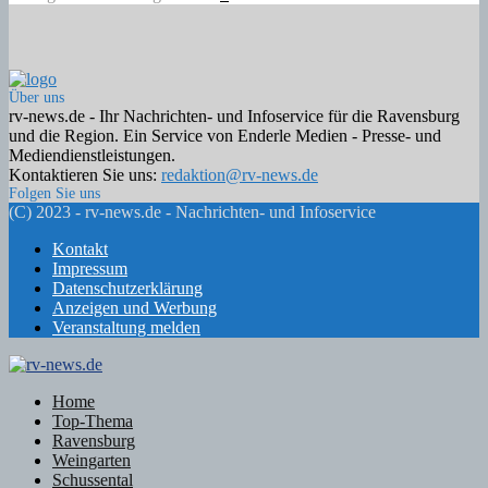
Über uns
rv-news.de - Ihr Nachrichten- und Infoservice für die Ravensburg
und die Region. Ein Service von Enderle Medien - Presse- und
Mediendienstleistungen.
Kontaktieren Sie uns:
redaktion@rv-news.de
Folgen Sie uns
Facebook
Twitter
Instagram
Email
Rss
(C) 2023 - rv-news.de - Nachrichten- und Infoservice
Kontakt
Impressum
Datenschutzerklärung
Anzeigen und Werbung
Veranstaltung melden
Facebook
Twitter
Instagram
Email
Rss
Home
Top-Thema
Ravensburg
Weingarten
Schussental