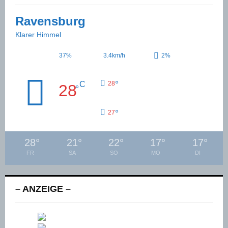
Ravensburg
Klarer Himmel
37%
3.4km/h
2%
°
C
28
28
°
°
27
28
°
21
°
22
°
17
°
17
°
FR
SA
SO
MO
DI
– ANZEIGE –