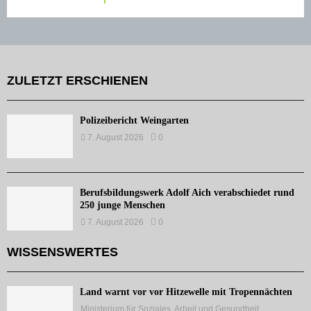
ZULETZT ERSCHIENEN
Polizeibericht Weingarten
7. August 2026
0
Berufsbildungswerk Adolf Aich verabschiedet rund
250 junge Menschen
7. August 2026
0
WISSENSWERTES
Land warnt vor vor Hitzewelle mit Tropennächten
Ministerium für Soziales, Arbeit und Gesundheit