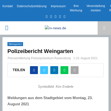
Ihre
Veranstaltung
Kontakt
Datenschutzerklärung
Impressum
Werbung
melden
R
Facebook
Twitter
Instagram
Email
Rss
PRIMARY
MENU
Weingarten
Polizeibericht Weingarten
Pressemitteilung Polizeipräsidium Ravensburg
23. August 2021
TEILEN
Symbolbild: Kim Enderle
Meldungen aus dem Stadtgebiet vom Montag, 23.
August 2021