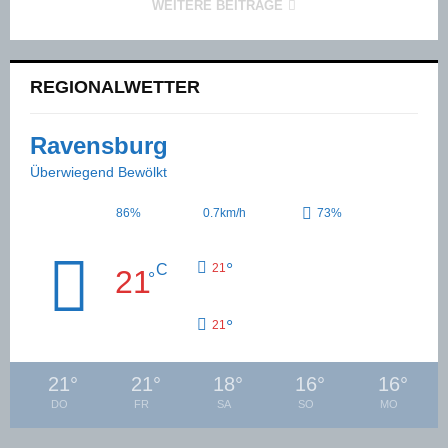
WEITERE BEITRÄGE
REGIONALWETTER
Ravensburg
Überwiegend Bewölkt
86%
0.7km/h
73%
°
C
21
21
°
°
21
21
°
21
°
18
°
16
°
16
°
DO
FR
SA
SO
MO