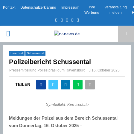
Ihre
Veranstaltung
Kontakt
Datenschutzerklärung
Impressum
Werbung
melden
R
Facebook
Twitter
Instagram
Email
Rss
PRIMARY
MENU
Baienfurt
Schussental
Polizeibericht Schussental
Pressemitteilung Polizeipräsiidum Ravensburg
16. Oktober 2025
TEILEN
Symbolbild: Kim Enderle
Meldungen der Poizei aus dem Bereich Schussental
vom Donnertag, 16. Oktober 2025 –