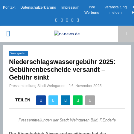
Ihre
Veranstaltung
Kontakt
Datenschutzerklärung
Impressum
Werbung
melden
R
Facebook
Twitter
Instagram
Email
Rss
PRIMARY
MENU
Weingarten
Niederschlagswassergebühr 2025:
Gebührenbescheide versandt –
Gebühr sinkt
Pressemitteilung Stadt Weingarten
6. November 2025
TEILEN
Pressemitteilungen der Stadt Weingarten Bild: F.Enderle
Der Eigenbetrieb Abwasserbeseitigung hat die