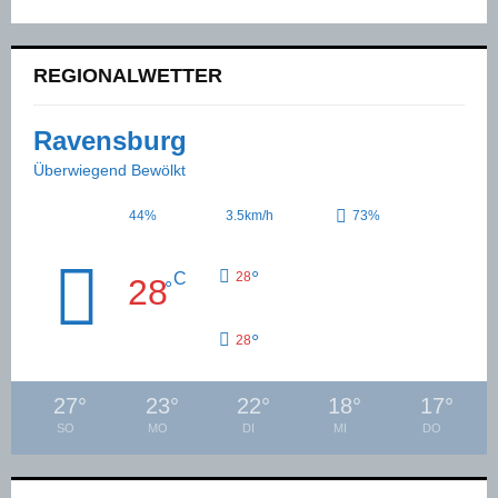
REGIONALWETTER
Ravensburg
Überwiegend Bewölkt
44%
3.5km/h
73%
°
C
28
28
°
°
28
27
°
23
°
22
°
18
°
17
°
SO
MO
DI
MI
DO