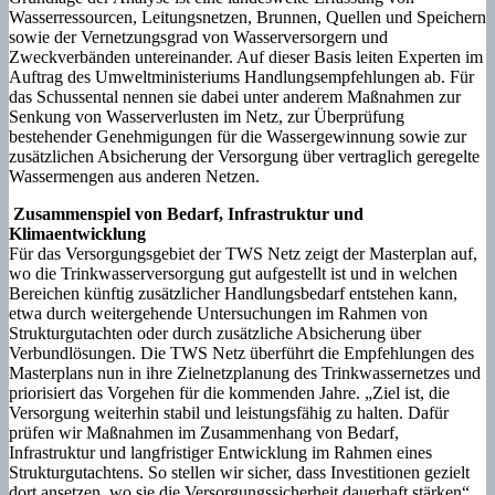
Wasserressourcen, Leitungsnetzen, Brunnen, Quellen und Speichern
sowie der Vernetzungsgrad von Wasserversorgern und
Zweckverbänden untereinander. Auf dieser Basis leiten Experten im
Auftrag des Umweltministeriums Handlungsempfehlungen ab. Für
das Schussental nennen sie dabei unter anderem Maßnahmen zur
Senkung von Wasserverlusten im Netz, zur Überprüfung
bestehender Genehmigungen für die Wassergewinnung sowie zur
zusätzlichen Absicherung der Versorgung über vertraglich geregelte
Wassermengen aus anderen Netzen.
Zusammenspiel von Bedarf, Infrastruktur und
Klimaentwicklung
Für das Versorgungsgebiet der TWS Netz zeigt der Masterplan auf,
wo die Trinkwasserversorgung gut aufgestellt ist und in welchen
Bereichen künftig zusätzlicher Handlungsbedarf entstehen kann,
etwa durch weitergehende Untersuchungen im Rahmen von
Strukturgutachten oder durch zusätzliche Absicherung über
Verbundlösungen. Die TWS Netz überführt die Empfehlungen des
Masterplans nun in ihre Zielnetzplanung des Trinkwassernetzes und
priorisiert das Vorgehen für die kommenden Jahre. „Ziel ist, die
Versorgung weiterhin stabil und leistungsfähig zu halten. Dafür
prüfen wir Maßnahmen im Zusammenhang von Bedarf,
Infrastruktur und langfristiger Entwicklung im Rahmen eines
Strukturgutachtens. So stellen wir sicher, dass Investitionen gezielt
dort ansetzen, wo sie die Versorgungssicherheit dauerhaft stärken“,