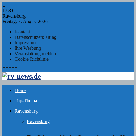
17.8
C
Ravensburg
Freitag, 7. August 2026
Kontakt
Datenschutzerklärung
Impressum
Ihre Werbung
Veranstaltung melden
Cookie-Richtlinie
Facebook
Twitter
Instagram
Email
Rss
Home
Top-Thema
Ravensburg
Ravensburg