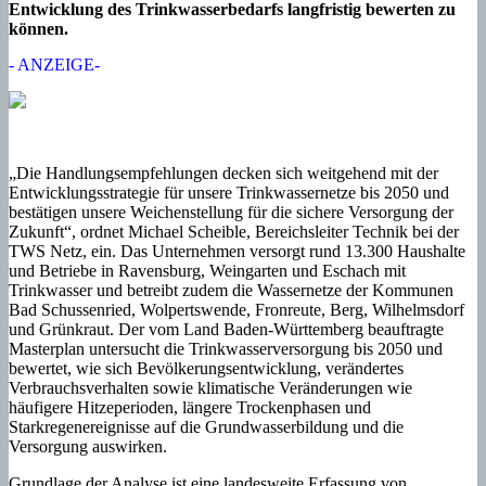
Entwicklung des Trinkwasserbedarfs langfristig bewerten zu
können.
- ANZEIGE-
„Die Handlungsempfehlungen decken sich weitgehend mit der
Entwicklungsstrategie für unsere Trinkwassernetze bis 2050 und
bestätigen unsere Weichenstellung für die sichere Versorgung der
Zukunft“, ordnet Michael Scheible, Bereichsleiter Technik bei der
TWS Netz, ein. Das Unternehmen versorgt rund 13.300 Haushalte
und Betriebe in Ravensburg, Weingarten und Eschach mit
Trinkwasser und betreibt zudem die Wassernetze der Kommunen
Bad Schussenried, Wolpertswende, Fronreute, Berg, Wilhelmsdorf
und Grünkraut. Der vom Land Baden-Württemberg beauftragte
Masterplan untersucht die Trinkwasserversorgung bis 2050 und
bewertet, wie sich Bevölkerungsentwicklung, verändertes
Verbrauchsverhalten sowie klimatische Veränderungen wie
häufigere Hitzeperioden, längere Trockenphasen und
Starkregenereignisse auf die Grundwasserbildung und die
Versorgung auswirken.
Grundlage der Analyse ist eine landesweite Erfassung von