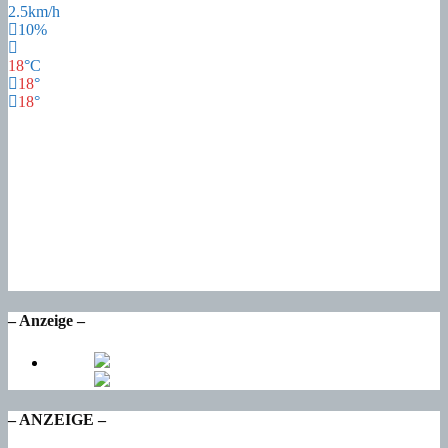
2.5km/h
10%
18
°
C
18
°
18
°
17
°
Fr
21
°
Sa
17
°
So
17
°
Mo
17
°
Di
– Anzeige –
– ANZEIGE –