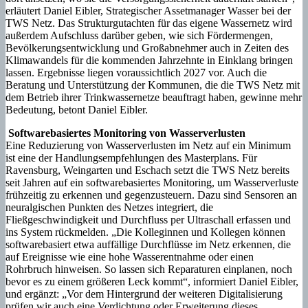
erläutert Daniel Eibler, Strategischer Assetmanager Wasser bei der
TWS Netz. Das Strukturgutachten für das eigene Wassernetz wird
außerdem Aufschluss darüber geben, wie sich Fördermengen,
Bevölkerungsentwicklung und Großabnehmer auch in Zeiten des
Klimawandels für die kommenden Jahrzehnte in Einklang bringen
lassen. Ergebnisse liegen voraussichtlich 2027 vor. Auch die
Beratung und Unterstützung der Kommunen, die die TWS Netz mit
dem Betrieb ihrer Trinkwassernetze beauftragt haben, gewinne mehr
Bedeutung, betont Daniel Eibler.
Softwarebasiertes Monitoring von Wasserverlusten
Eine Reduzierung von Wasserverlusten im Netz auf ein Minimum
ist eine der Handlungsempfehlungen des Masterplans. Für
Ravensburg, Weingarten und Eschach setzt die TWS Netz bereits
seit Jahren auf ein softwarebasiertes Monitoring, um Wasserverluste
frühzeitig zu erkennen und gegenzusteuern. Dazu sind Sensoren an
neuralgischen Punkten des Netzes integriert, die
Fließgeschwindigkeit und Durchfluss per Ultraschall erfassen und
ins System rückmelden. „Die Kolleginnen und Kollegen können
softwarebasiert etwa auffällige Durchflüsse im Netz erkennen, die
auf Ereignisse wie eine hohe Wasserentnahme oder einen
Rohrbruch hinweisen. So lassen sich Reparaturen einplanen, noch
bevor es zu einem größeren Leck kommt“, informiert Daniel Eibler,
und ergänzt: „Vor dem Hintergrund der weiteren Digitalisierung
prüfen wir auch eine Verdichtung oder Erweiterung dieses