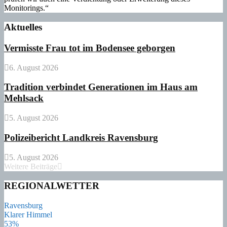
Monitorings.“
Aktuelles
Vermisste Frau tot im Bodensee geborgen
6. August 2026
Tradition verbindet Generationen im Haus am
Mehlsack
5. August 2026
Polizeibericht Landkreis Ravensburg
5. August 2026
Weitere Beiträge
REGIONALWETTER
Ravensburg
Klarer Himmel
53%