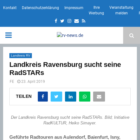
Ihre
Veranstaltung
Kontakt
Datenschutzerklärung
Impressum
Werbung
melden
Facebook
Twitter
Instagram
Email
Rss
PRIMARY
MENU
Landkreis RV
Landkreis Ravensburg sucht seine
RadSTARs
FE
23. April 2019
TEILEN
Der Landkreis Ravensburg sucht seine RadSTARs. Bild; Initiative
RadKULTUR, Heiko Simayer.
Geführte Radtouren aus Aulendorf, Baienfurt, Isny,