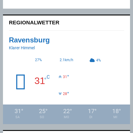
REGIONALWETTER
Ravensburg
Klarer Himmel
27%
2.1km/h
4%
°
C
31
31
°
°
28
31
°
25
°
22
°
17
°
18
°
SA
SO
MO
DI
MI