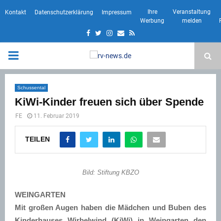
Ihre
Veranstaltung
Kontakt
Datenschutzerklärung
Impressum
Werbung
melden
Facebook
Twitter
Instagram
Email
Rss
PRIMARY
MENU
Schussental
KiWi-Kinder freuen sich über Spende
FE
11. Februar 2019
TEILEN
Bild: Stiftung KBZO
WEINGARTEN
Mit großen Augen haben die Mädchen und Buben des
Kinderhauses Wirbelwind (KiWi) in Weingarten den