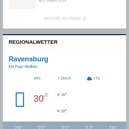
5. August 2026
WEITERE BEITRÄGE
REGIONALWETTER
Ravensburg
Ein Paar Wolken
44%
1.2km/h
17%
°
C
30
30
°
°
28
29
°
21
°
21
°
17
°
16
°