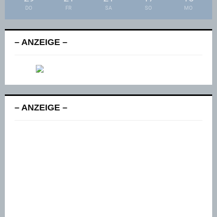
DO
FR
SA
SO
MO
– ANZEIGE –
– ANZEIGE –