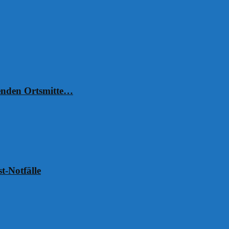
henden Ortsmitte…
t-Notfälle