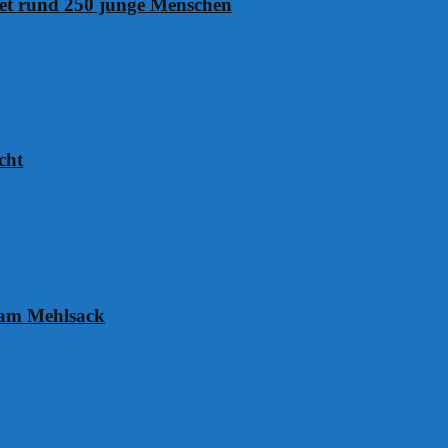
det rund 250 junge Menschen
cht
 am Mehlsack