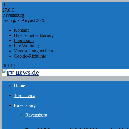
27.8
C
Ravensburg
Freitag, 7. August 2026
Kontakt
Datenschutzerklärung
Impressum
Ihre Werbung
Veranstaltung melden
Cookie-Richtlinie
Facebook
Twitter
Instagram
Email
Rss
Home
Top-Thema
Ravensburg
Ravensburg