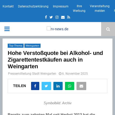
Ihre
Veranstaltung
Kontakt
Datenschutzerklärung
Impressum
Werbung
melden
Facebook
Twitter
Instagram
Email
Rss
PRIMARY
MENU
Top-Thema
Weingarten
Hohe Verstoßquote bei Alkohol- und
Zigarettentestkäufen auch in
Weingarten
Pressemitteilung Stadt Weingarten
6. November 2025
TEILEN
Symbolbild: Archiv
Bereits zum zehnten Mal seit Herbst 2013 hat die