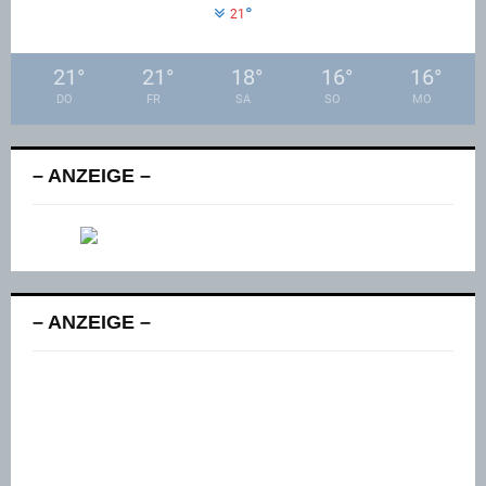
°
21
21
°
21
°
18
°
16
°
16
°
DO
FR
SA
SO
MO
– ANZEIGE –
– ANZEIGE –