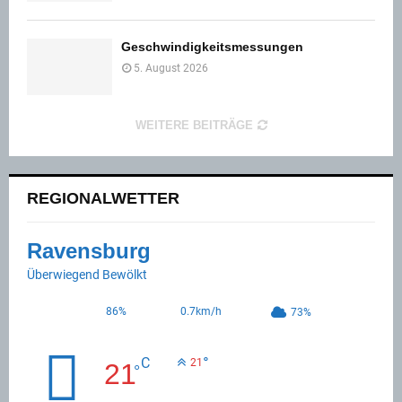
Geschwindigkeitsmessungen
5. August 2026
WEITERE BEITRÄGE
REGIONALWETTER
Ravensburg
Überwiegend Bewölkt
86%
0.7km/h
73%
°
C
21
21
°