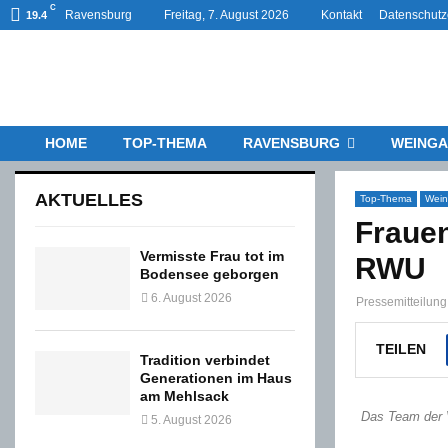
C
Ravensburg
Freitag, 7. August 2026
Kontakt
Datenschutz
19.4
HOME
TOP-THEMA
RAVENSBURG
WEINGA
AKTUELLES
Top-Thema
Wein
Frauen
Vermisste Frau tot im
RWU
Bodensee geborgen
6. August 2026
Pressemitteilu
TEILEN
Tradition verbindet
Generationen im Haus
am Mehlsack
Das Team der
5. August 2026