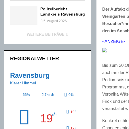
Der Auftakt 
Polizeibericht
Landkreis Ravensburg
Weingarten p
5. August 2026
Besucher*inn
den im Ansch
WEITERE BEITRÄGE
- ANZEIGE-
REGIONALWETTER
Bis zum 20.Ok
auch an der
Ravensburg
Podiumsdiskus
Klarer Himmel
Programms, da
Veronika Wäsc
66%
2.7km/h
0%
Frick und der
veranstaltet wi
°
19
C
19
°
Konkret richte
Chancen entde
°
19