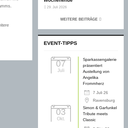
Wochenende
ramms.
29. Juli 2026
WEITERE BEITRÄGE
itere
EVENT-TIPPS
Sparkassengalerie
07
präsentiert
Juli
Austellung von
Angelika
Frommherz
7 Juli 26
Ravensburg
Simon & Garfunkel
03
Tribute meets
Okt.
Classic