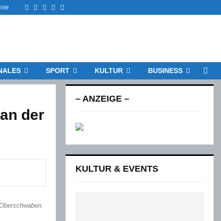
Facebook
Twitter
Instagram
Email
Rss
inie
NALES
SPORT
KULTUR
BUSINESS
– ANZEIGE –
 an der
KULTUR & EVENTS
Oberschwaben.