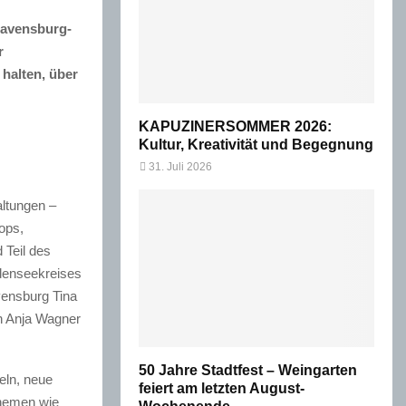
Ravensburg-
r
halten, über
KAPUZINERSOMMER 2026:
Kultur, Kreativität und Begegnung
31. Juli 2026
altungen –
ops,
 Teil des
denseekreises
vensburg Tina
n Anja Wagner
50 Jahre Stadtfest – Weingarten
keln, neue
feiert am letzten August-
Themen wie