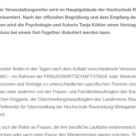
der Veranstaltungsreihe wird im Hauptgebäude der Hochschule 
räsentiert. Nach der offiziellen Begrüßung und dem Empfang de
en wird die Psychologin und Autorin Tanja Köhler einen Vortrag 
luss bei einem Get-Together diskutiert werden kann.
tober finden in den Tagen nach dem Auftakt verschiedenste Veranst
 RWU – im Rahmen der FRAUENWIRTSCHAFTSTAGE statt. Worksh
sionen und Vorträge zu unterschiedlichen spezifischen Themen sind
s unter anderem von der Frauen- und Familienbeauftragten des Bo
her-Göggerle, der Gleichstellungsbeauftragten des Landkreises Ra
 Referentin für Gleichstellung der Hochschule Ravensburg-Weingarte
rd.
t sich die Reihe an Frauen, die ihre berufliche Laufbahn weiterentwic
cken oder nach einer Pause den Wiedereinstieg planen möchten. 