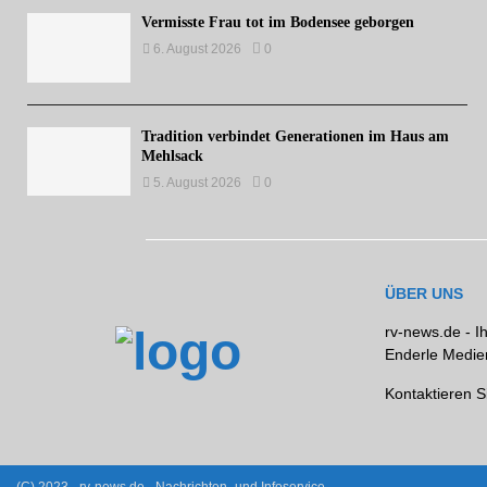
Vermisste Frau tot im Bodensee geborgen
6. August 2026
0
Tradition verbindet Generationen im Haus am
Mehlsack
5. August 2026
0
ÜBER UNS
rv-news.de - I
Enderle Medien
Kontaktieren S
(C) 2023 - rv-news.de - Nachrichten- und Infoservice