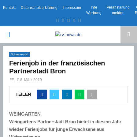
Ihre
Veranstaltung
Kontakt
Datenschutzerklärung
Impressum
Werbung
melden
R
Facebook
Twitter
Instagram
Email
Rss
PRIMARY
MENU
Schussental
Ferienjob in der französischen
Partnerstadt Bron
FE
8. März 2019
TEILEN
WEINGARTEN
Weingartens Partnerstadt Bron bietet in diesem Jahr
wieder Ferienjobs für junge Erwachsene aus
Weingarten an.