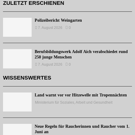
ZULETZT ERSCHIENEN
Polizeibericht Weingarten
7. August 2026
0
Berufsbildungswerk Adolf Aich verabschiedet rund
250 junge Menschen
7. August 2026
0
WISSENSWERTES
Land warnt vor vor Hitzewelle mit Tropennächten
Ministerium für Soziales, Arbeit und Gesundheit
Neue Regeln für Raucherinnen und Raucher vom 1.
Juni an