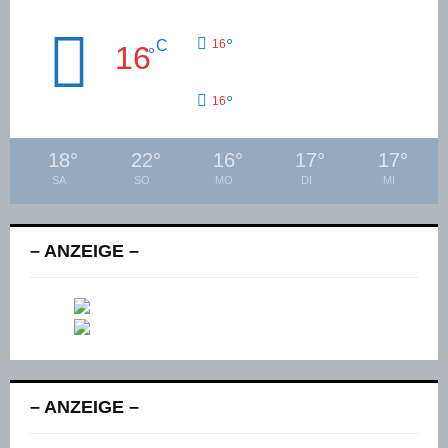
°
C
16
16
°
°
16
18
°
22
°
16
°
17
°
17
°
SA
SO
MO
DI
MI
– ANZEIGE –
– ANZEIGE –