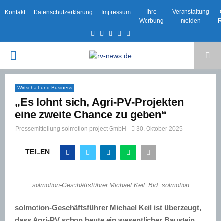
Ihre
Veranstaltung
Kontakt
Datenschutzerklärung
Impressum
Werbung
melden
R
Facebook
Twitter
Instagram
Email
Rss
PRIMARY
MENU
Wirtschaft und Business
„Es lohnt sich, Agri-PV-Projekten
eine zweite Chance zu geben“
Pressemitteilung solmotion project GmbH
30. Oktober 2025
TEILEN
solmotion-Geschäftsführer Michael Keil. Bid: solmotion
solmotion-Geschäftsführer Michael Keil ist überzeugt,
dass Agri-PV schon heute ein wesentlicher Baustein