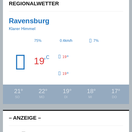
REGIONALWETTER
Ravensburg
Klarer Himmel
75%
0.4km/h
7%
°
C
19
19
°
°
19
21
°
22
°
19
°
18
°
17
°
SO
MO
DI
MI
DO
– ANZEIGE –