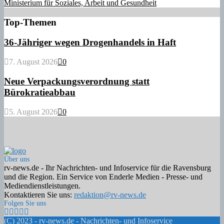
Ministerium für Soziales, Arbeit und Gesundheit
Top-Themen
36-Jähriger wegen Drogenhandels in Haft
7. August 2026
0
Neue Verpackungsverordnung statt
Bürokratieabbau
5. August 2026
0
Über uns
rv-news.de - Ihr Nachrichten- und Infoservice für die Ravensburg
und die Region. Ein Service von Enderle Medien - Presse- und
Mediendienstleistungen.
Kontaktieren Sie uns:
redaktion@rv-news.de
Folgen Sie uns
Facebook
Twitter
Instagram
Email
Rss
(C) 2023 - rv-news.de - Nachrichten- und Infoservice