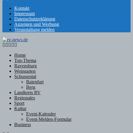
Kontakt
Impressum
Datenschutzerklärung
Anzeigen und Werbung
Veranstaltung melden
Facebook
Twitter
Instagram
Email
Rss
Home
Top-Thema
Ravensburg
Weingarten
Schussental
Baienfurt
Berg
Landkreis RV
Regionales
Sport
Kultur
Event-Kalender
Event-Melden-Formular
Business