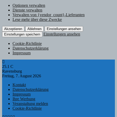
Optionen verwalten
Dienste verwalten
Verwalten von {vendor_count}-Lieferanten
Lese mehr über diese Zwecke
Akzeptieren
Ablehnen
Einstellungen ansehen
Einstellungen ansehen
Einstellungen speichern
Cookie-Richtlinie
Datenschutzerklärung
Impressum
25.1
C
Ravensburg
Freitag, 7. August 2026
Kontakt
Datenschutzerklärung
Impressum
Ihre Werbung
Veranstaltung melden
Cookie-Richtlinie
Facebook
Twitter
Instagram
Email
Rss