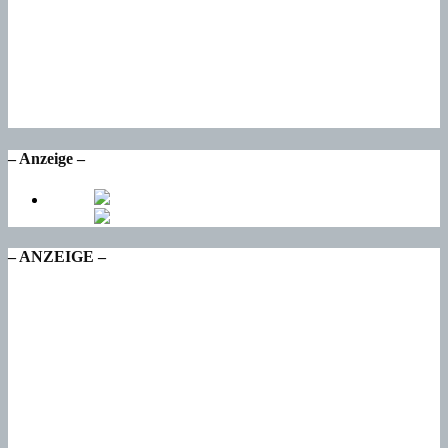
Sa
22
°
So
17
°
Mo
17
°
Di
– Anzeige –
– ANZEIGE –