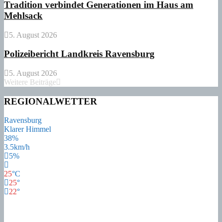
Tradition verbindet Generationen im Haus am
Mehlsack
5. August 2026
Polizeibericht Landkreis Ravensburg
5. August 2026
Weitere Beiträge
REGIONALWETTER
Ravensburg
Klarer Himmel
38%
3.5km/h
5%
25
°
C
25
°
22
°
25
°
Fr
21
°